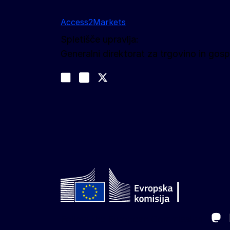
Access2Markets
Spletišče upravlja:
Generalni direktorat za trgovino in go
Spremljajte nas
Join us on LinkedIn
#EUtrade
Trade-Off podcast
Ma
Follow the European Commission