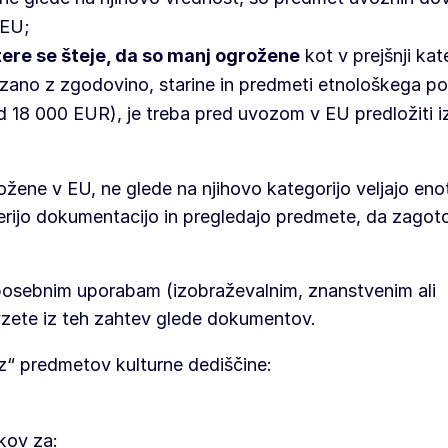
 EU;
tere se šteje, da so manj ogrožene
kot v prejšnji kat
ezano z zgodovino, starine in predmeti etnološkega po
ad 18 000 EUR), je treba pred uvozom v EU predložiti 
žene v EU, ne glede na njihovo kategorijo veljajo eno
everijo dokumentacijo in pregledajo predmete, da zagoto
posebnim uporabam (izobraževalnim, znanstvenim ali
zvzete iz teh zahtev glede dokumentov.
“ predmetov kulturne dediščine:
kov za: