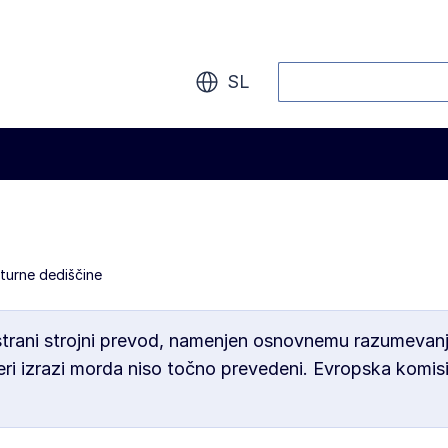
Iskanje
SL
turne dediščine
strani strojni prevod, namenjen osnovnemu razumevanj
ri izrazi morda niso točno prevedeni. Evropska komis