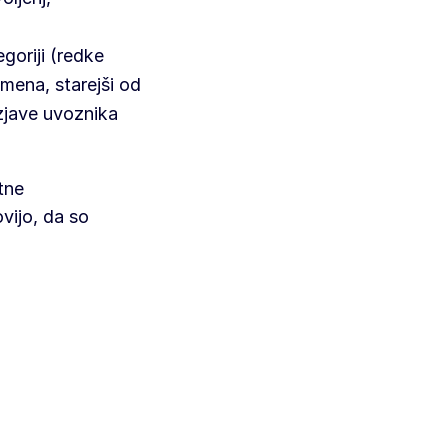
egoriji (redke
mena, starejši od
izjave uvoznika
tne
vijo, da so