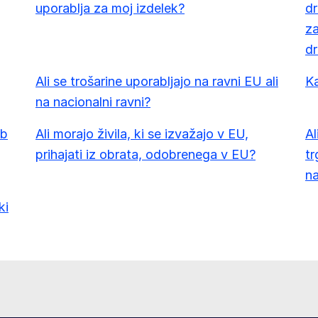
uporablja za moj izdelek?
dr
za
d
Ali se trošarine uporabljajo na ravni EU ali
K
na nacionalni ravni?
ib
Ali morajo živila, ki se izvažajo v EU,
Al
prihajati iz obrata, odobrenega v EU?
tr
n
ki