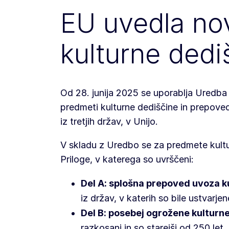
EU uvedla no
kulturne dedi
Od 28. junija 2025 se uporablja Uredba 
predmeti kulturne dediščine in prepove
iz tretjih držav, v Unijo.
V skladu z Uredbo se za predmete kultu
Priloge, v katerega so uvrščeni:
Del A: splošna prepoved uvoza ku
iz držav, v katerih so bile ustvarjen
Del B: posebej ogrožene kulturne
razkosani in so starejši od 250 let