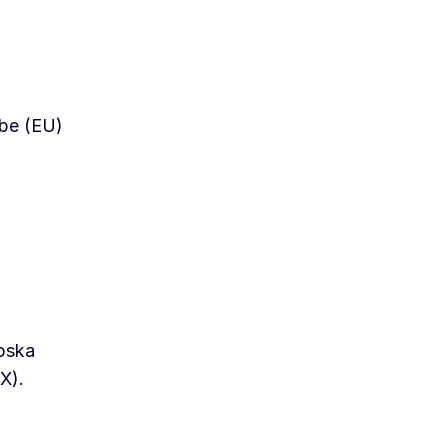
dbe (EU)
pska
X).
.