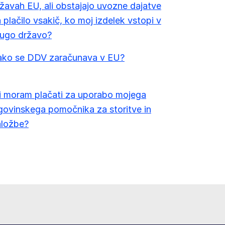
žavah EU, ali obstajajo uvozne dajatve
 plačilo vsakič, ko moj izdelek vstopi v
rugo državo?
ako se DDV zaračunava v EU?
i moram plačati za uporabo mojega
govinskega pomočnika za storitve in
aložbe?