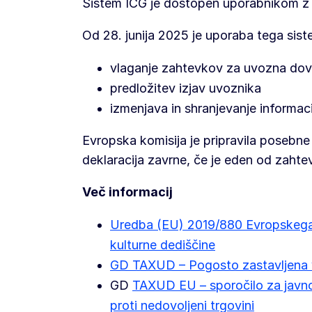
Sistem ICG je dostopen uporabnikom z
Od 28. junija 2025 je uporaba tega sis
vlaganje zahtevkov za uvozna dov
predložitev izjav uvoznika
izmenjava in shranjevanje informac
Evropska komisija je pripravila posebne
deklaracija zavrne, če je eden od zahte
Več informacij
Uredba (EU) 2019/880 Evropskega p
kulturne dediščine
GD TAXUD – Pogosto zastavljena v
GD
TAXUD EU – sporočilo za javnos
proti nedovoljeni trgovini