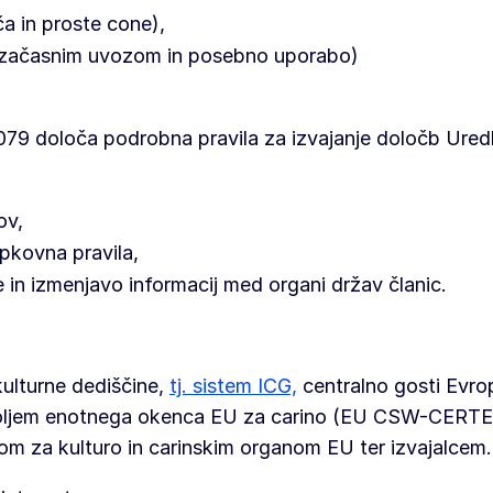
ča in proste cone),
 začasnim uvozom in posebno uporabo)
079 določa podrobna pravila za izvajanje določb Ure
ov,
opkovna pravila,
 in izmenjavo informacij med organi držav članic.
ulturne dediščine,
tj. sistem ICG,
centralno gosti Evro
okoljem enotnega okenca EU za carino (EU CSW-CERTE
om za kulturo in carinskim organom EU ter izvajalcem