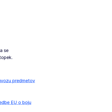
da se
stopek.
 uvozu predmetov
redbe EU o boju