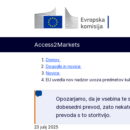
Preskoči na glavno vsebino
Evropska komisija
Access2Markets
Domov
Dogodki in novice
Novice
EU uvedla nov nadzor uvoza predmetov kul
Opozarjamo, da je vsebina te 
dobesedni prevod, zato nekate
prevoda s to storitvijo.
23 julij 2025