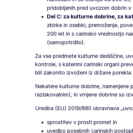
pridobljenih pred uvozom dobrin v
Del C: za kulturne dobrine, za
ka
zbirke in osebki, premoženje, pov
200 let in s carinsko vrednostjo n
(samopotrdilo).
Za vse predmete kulturne dediščine, uvo
kontrole, s katerimi carinski organi pr
bili zakonito izvoženi iz države porekla.
Nekatere kulturne dobrine, namenjene 
raziskovalnim), in vrnjene dobrine so i
Uredba (EU) 2019/880 obravnava „uvoz
sprostitev v prosti promet in
uvedbo posebnih carinskih postop