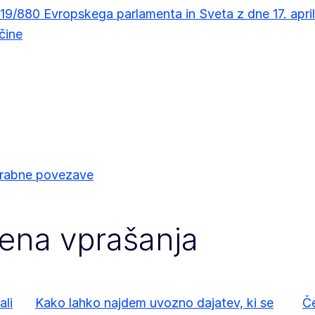
019/880 Evropskega parlamenta in Sveta z dne 17. apri
čine
rabne povezave
jena vprašanja
ali
Kako lahko najdem uvozno dajatev, ki se
Če