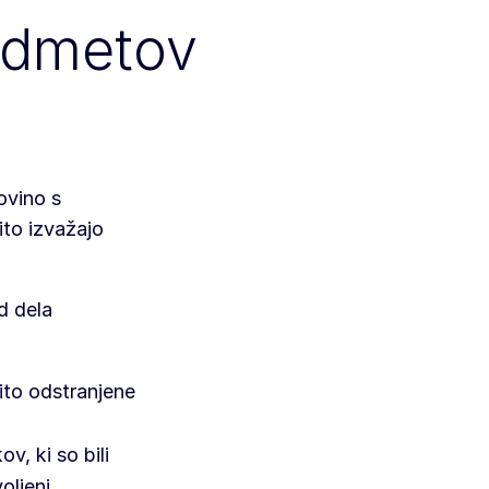
edmetov
ovino s
ito izvažajo
d dela
ito odstranjene
v, ki so bili
oljenj,