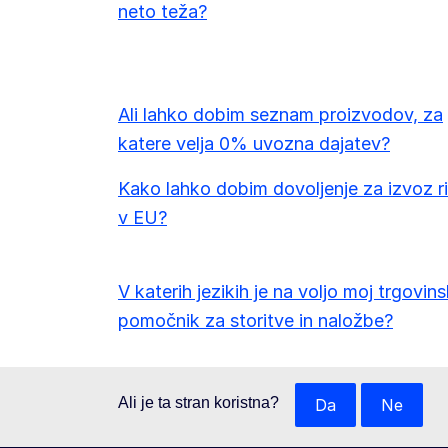
neto teža?
Ali lahko dobim seznam proizvodov, za
katere velja 0% uvozna dajatev?
Kako lahko dobim dovoljenje za izvoz r
v EU?
V katerih jezikih je na voljo moj trgovins
pomočnik za storitve in naložbe?
Ali je ta stran koristna?
Da
Ne