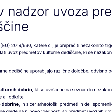
v nadzor uvoza pr
ščine
(EU) 2019/880, katere cilj je preprečiti nezakonito trg
dati uvoz predmetov kulturne dediščine, ki se nezakon
rne dediščine uporabljajo različne določbe, odvisno o
lturnih dobrin,
ki so uvrščene na seznam in nezakon
e ali odkrite
 dobrine,
in sicer arheološki predmeti in deli spomeniko
, ne glede na njihovo vrednost, so predmet uvoznih dov