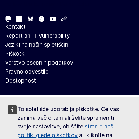
Follow the European Commission
Mastodon
LinkedIn
Facebook
Youtube
Other networks
Bluesky
Kontakt
Report an IT vulnerability
Jeziki na naših spletiščih
Piškotki
Varstvo osebnih podatkov
Pravno obvestilo
Dostopnost
To spletišče uporablja piškotke. Če vas
zanima več o tem ali želite spremeniti
svoje nastavitve, obiščite
stran o naši
politiki glede piškotkov
ali kliknite na