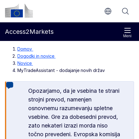
Preskoči na glavno vsebino
Evropska komisija
Access2Markets
Meni
Domov
Dogodki in novice
Novice
MyTradeAssistant - dodajanje novih držav
Opozarjamo, da je vsebina te strani
strojni prevod, namenjen
osnovnemu razumevanju spletne
vsebine. Gre za dobesedni prevod,
zato nekateri izrazi morda niso
točno prevedeni. Evropska komisija