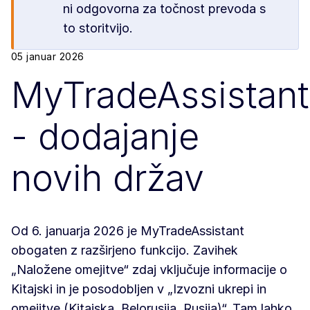
ni odgovorna za točnost prevoda s
to storitvijo.
05 januar 2026
MyTradeAssistant
- dodajanje
novih držav
Od 6. januarja 2026 je MyTradeAssistant
obogaten z razširjeno funkcijo. Zavihek
„Naložene omejitve“ zdaj vključuje informacije o
Kitajski in je posodobljen v „Izvozni ukrepi in
omejitve (Kitajska, Belorusija, Rusija)“. Tam lahko