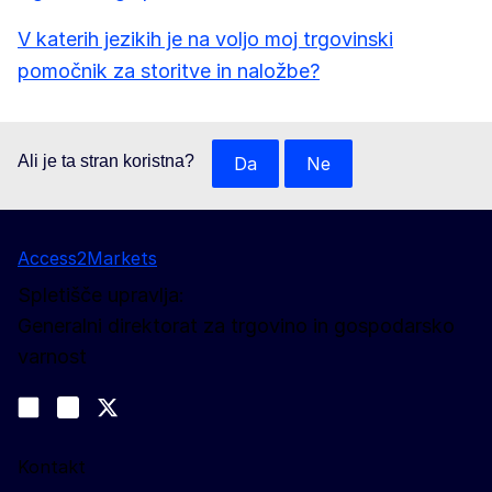
V katerih jezikih je na voljo moj trgovinski
pomočnik za storitve in naložbe?
Ali je ta stran koristna?
Da
Ne
Access2Markets
Spletišče upravlja:
Generalni direktorat za trgovino in gospodarsko
varnost
Spremljajte nas
Join us on LinkedIn
#EUtrade
Trade-Off podcast
Kontakt