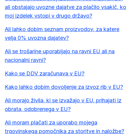
ali obstajajo uvozne dajatve za plačilo vsakič, ko
moj izdelek vstopi v drugo državo?
Ali lahko dobim seznam proizvodov, za katere
velja 0% uvozna dajatev?
Ali se trošarine uporabljajo na ravni EU ali na
nacionalni ravni?
Kako se DDV zaračunava v EU?
Kako lahko dobim dovoljenje za izvoz rib v EU?
Ali morajo živila, ki se izvažajo v EU, prihajati iz
obrata, odobrenega v EU?
Ali moram plačati za uporabo mojega
trgovinskega pomočnika za storitve in naložbe?