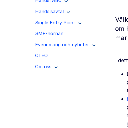
Handel ABC
Handelsavtal
Välk
Single Entry Point
om h
SMF-hörnan
mark
Evenemang och nyheter
CTEO
I det
Om oss