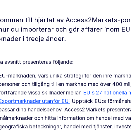
ommen till hjärtat av Access2Markets-port
ur du importerar och gör affärer inom EU 
nader i tredjeländer.
ta avsnitt presenteras följande:
EU-marknaden,
vars unika strategi för den inre markna
personer och tillgång till en marknad med över 400 mi
fortfarande vissa skillnader mellan
EU:s 27 nationella 
Exportmarknader utanför EU:
Upptäck EU:s förmånshan
passar dina handelsbehov. Access2Markets presenterar 
målmarknader och hitta information om handel med var
geografiska beteckningar, handel med tjänster, investe