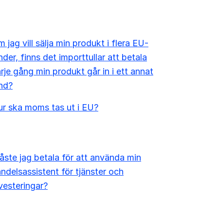
 jag vill sälja min produkt i flera EU-
nder, finns det importtullar att betala
rje gång min produkt går in i ett annat
nd?
r ska moms tas ut i EU?
ste jag betala för att använda min
ndelsassistent för tjänster och
vesteringar?