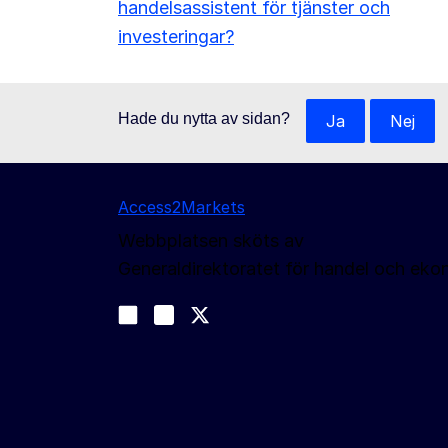
handelsassistent för tjänster och
investeringar?
Hade du nytta av sidan?
Ja
Nej
Access2Markets
Webbplatsen sköts av
Generaldirektoratet för handel och eko
Följ oss
Join us on LinkedIn
#EUtrade
Trade-Off podcast