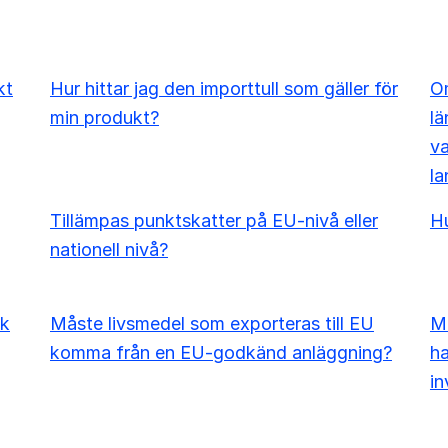
kt
Hur hittar jag den importtull som gäller för
Om
min produkt?
lä
va
la
Tillämpas punktskatter på EU-nivå eller
Hu
nationell nivå?
sk
Måste livsmedel som exporteras till EU
Må
komma från en EU-godkänd anläggning?
ha
in