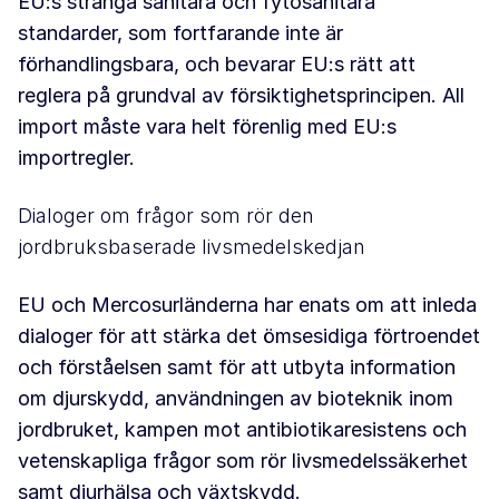
EU:s stränga sanitära och fytosanitära
standarder, som fortfarande inte är
förhandlingsbara, och bevarar EU:s rätt att
reglera på grundval av försiktighetsprincipen. All
import måste vara helt förenlig med EU:s
importregler.
Dialoger om frågor som rör den
jordbruksbaserade livsmedelskedjan
EU och Mercosurländerna har enats om att inleda
dialoger för att stärka det ömsesidiga förtroendet
och förståelsen samt för att utbyta information
om djurskydd, användningen av bioteknik inom
jordbruket, kampen mot antibiotikaresistens och
vetenskapliga frågor som rör livsmedelssäkerhet
samt djurhälsa och växtskydd.