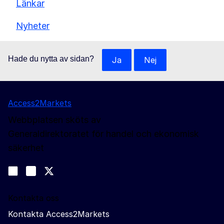
Länkar
Nyheter
Hade du nytta av sidan?
Ja
Nej
Access2Markets
Webbplatsen sköts av
Generaldirektoratet för handel och ekonomisk
säkerhet
Följ oss
Join us on LinkedIn
#EUtrade
Trade-Off podcast
Kontakta oss
Kontakta Access2Markets