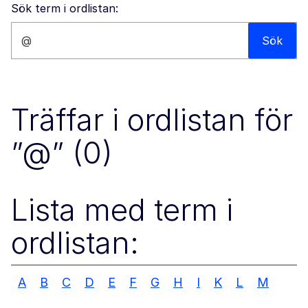
Sök term i ordlistan:
Sök på den här webbplatsen
Sök
Träffar i ordlistan för
”@” (0)
Lista med term i
ordlistan:
A
B
C
D
E
F
G
H
I
K
L
M