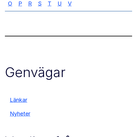
O
P
R
S
T
U
V
Genvägar
Länkar
Nyheter