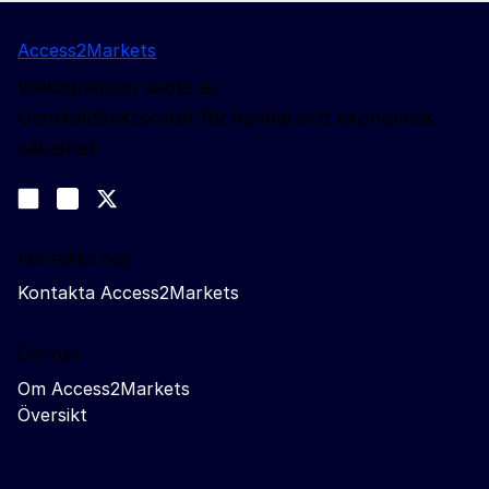
Access2Markets
Webbplatsen sköts av
Generaldirektoratet för handel och ekonomisk
säkerhet
Följ oss
Join us on LinkedIn
#EUtrade
Trade-Off podcast
Kontakta oss
Kontakta Access2Markets
Om oss
Om Access2Markets
Översikt