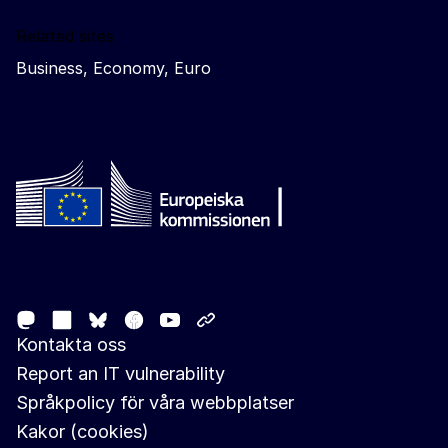
Related sites
Business, Economy, Euro
Follow the European Commission
Mastodon
LinkedIn
Facebook
Youtube
Other networks
Bluesky
Kontakta oss
Report an IT vulnerability
Språkpolicy för våra webbplatser
Kakor (cookies)