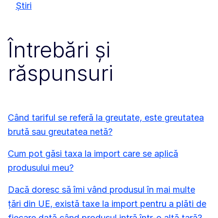
Știri
Întrebări și
răspunsuri
Când tariful se referă la greutate, este greutatea
brută sau greutatea netă?
Cum pot găsi taxa la import care se aplică
produsului meu?
Dacă doresc să îmi vând produsul în mai multe
țări din UE, există taxe la import pentru a plăti de
fiecare dată când produsul intră într-o altă țară?