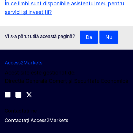
În ce limbi sunt disponibile asistentul meu pentru
servicii și investiții?
Vi s-a părut utilă această pagină?
Da
Nu
Access2Markets
Acest site este gestionat de:
Direcția Generală Comerț și Securitate Economică
Urmăriți-ne
Join us on LinkedIn
#EUtrade
Trade-Off podcast
Contactați-ne
Contactați Access2Markets