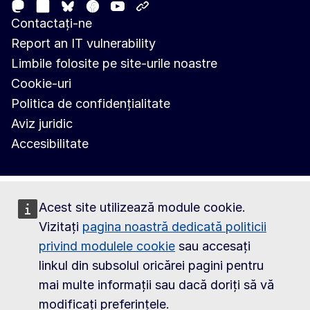
Mastodon
LinkedIn
Facebook
Youtube
Other networks
Bluesky
Contactați-ne
Report an IT vulnerability
Limbile folosite pe site-urile noastre
Cookie-uri
Politica de confidențialitate
Aviz juridic
Accesibilitate
Acest site utilizează module cookie.
Vizitați
pagina noastră dedicată politicii
privind modulele cookie
sau accesați
linkul din subsolul oricărei pagini pentru
mai multe informații sau dacă doriți să vă
modificați preferințele.