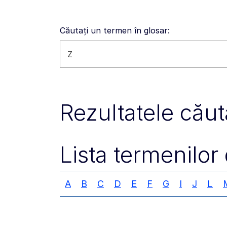
Căutați un termen în glosar:
Căutați pe acest site
Rezultatele căută
Lista termenilor 
A
B
C
D
E
F
G
I
J
L