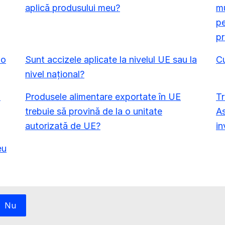
aplică produsului meu?
mu
pe
pr
 o
Sunt accizele aplicate la nivelul UE sau la
C
nivel național?
a
Produsele alimentare exportate în UE
Tr
trebuie să provină de la o unitate
As
autorizată de UE?
in
eu
Nu