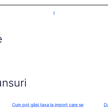
1
1
e
unsuri
Cum pot găsi taxa la import care se
Da