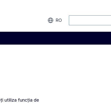
Căutați
RO
i utiliza funcția de