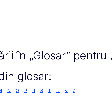
rii în „Glosar” pentru 
din glosar:
M
N
O
P
R
S
T
U
V
Z