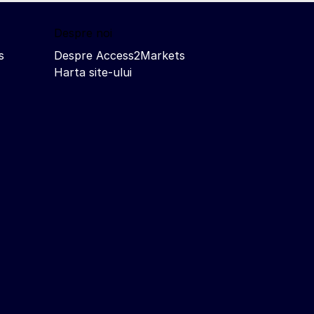
Despre noi
s
Despre Access2Markets
Harta site-ului