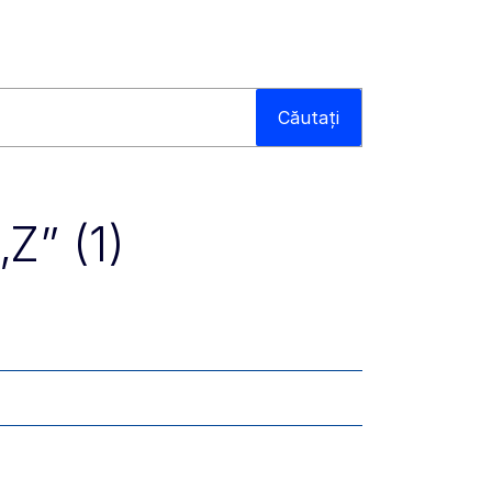
Căutați
„Z” (1)