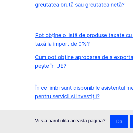
greutatea brută sau greutatea netă?
Pot obține o listă de produse taxate cu
taxă la import de 0%?
Cum pot obține aprobarea de a export
pește în UE?
În ce limbi sunt disponibile asistentul m
pentru servicii și investiții?
Vi s-a părut utilă această pagină?
Da