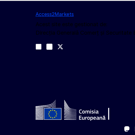
Access2Markets
Acest site este gestionat de:
Direcția Generală Comerț și Securitate
Urmăriți-ne
Join us on LinkedIn
#EUtrade
Trade-Off podcast
Ma
Follow the European Commission