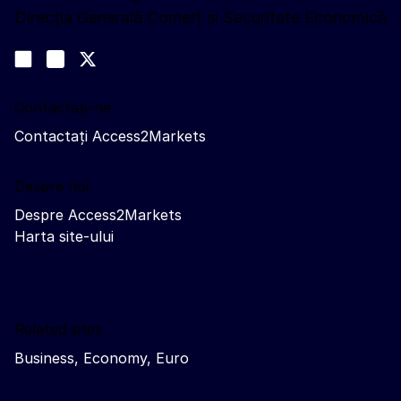
Direcția Generală Comerț și Securitate Economică
Urmăriți-ne
Join us on LinkedIn
#EUtrade
Trade-Off podcast
Contactați-ne
Contactați Access2Markets
Despre noi
Despre Access2Markets
Harta site-ului
Related sites
Business, Economy, Euro