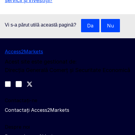
servicii și investiții?
Vi s-a părut utilă această pagină?
Da
Nu
Access2Markets
Acest site este gestionat de:
Direcția Generală Comerț și Securitate Economică
Urmăriți-ne
Join us on LinkedIn
#EUtrade
Trade-Off podcast
Contactați-ne
Contactați Access2Markets
Despre noi