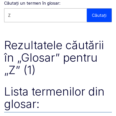
Căutați un termen în glosar:
Căutați pe acest site
Căutați
Rezultatele căutării
în „Glosar” pentru
„Z” (1)
Lista termenilor din
glosar: