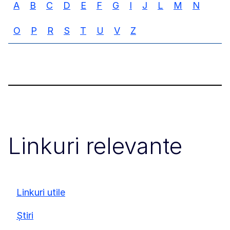
A
B
C
D
E
F
G
I
J
L
M
N
O
P
R
S
T
U
V
Z
Linkuri relevante
Linkuri utile
Știri