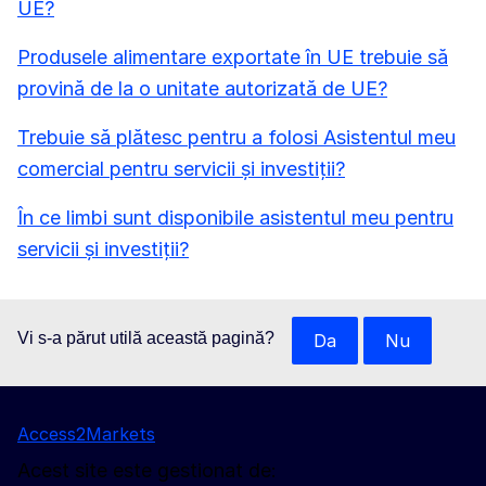
UE?
Produsele alimentare exportate în UE trebuie să
provină de la o unitate autorizată de UE?
Trebuie să plătesc pentru a folosi Asistentul meu
comercial pentru servicii și investiții?
În ce limbi sunt disponibile asistentul meu pentru
servicii și investiții?
Vi s-a părut utilă această pagină?
Da
Nu
Access2Markets
Acest site este gestionat de: