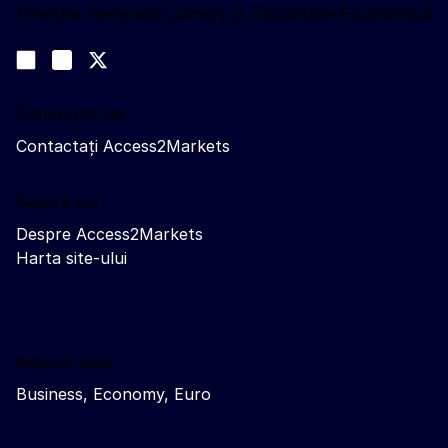
Direcția Generală Comerț și Securitate Economică
Urmăriți-ne
Join us on LinkedIn
#EUtrade
Trade-Off podcast
Contactați-ne
Contactați Access2Markets
Despre noi
Despre Access2Markets
Harta site-ului
Related sites
Business, Economy, Euro