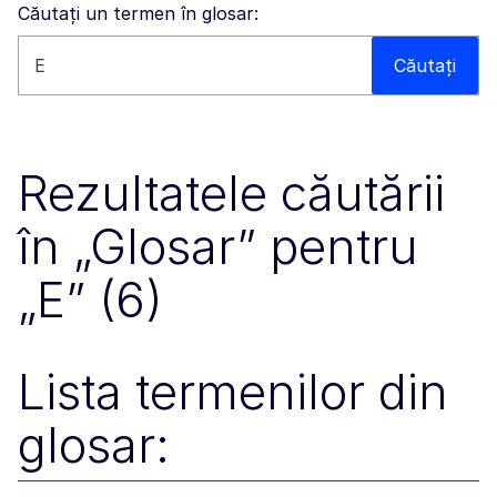
Căutați un termen în glosar:
Căutați pe acest site
Căutați
Rezultatele căutării
în „Glosar” pentru
„E” (6)
Lista termenilor din
glosar: