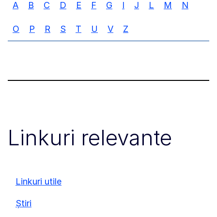
A
B
C
D
E
F
G
I
J
L
M
N
O
P
R
S
T
U
V
Z
Linkuri relevante
Linkuri utile
Știri