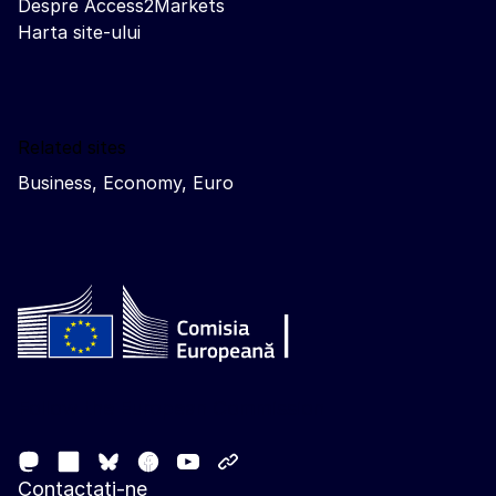
Despre Access2Markets
Harta site-ului
Related sites
Business, Economy, Euro
Follow the European Commission
Mastodon
LinkedIn
Facebook
Youtube
Other networks
Bluesky
Contactați-ne