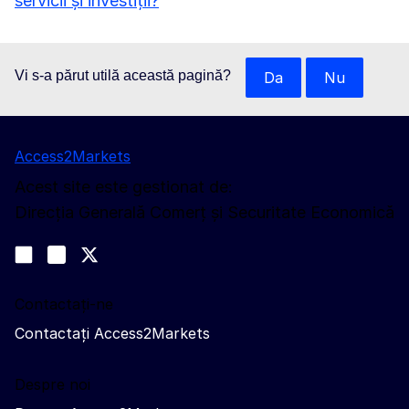
servicii și investiții?
Vi s-a părut utilă această pagină?
Da
Nu
Access2Markets
Acest site este gestionat de:
Direcția Generală Comerț și Securitate Economică
Urmăriți-ne
Join us on LinkedIn
#EUtrade
Trade-Off podcast
Contactați-ne
Contactați Access2Markets
Despre noi