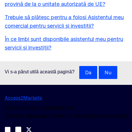
provină de la o unitate autorizată de UE?
Trebuie să plătesc pentru a folosi Asistentul meu
comercial pentru servicii și investiții?
În ce limbi sunt disponibile asistentul meu pentru
servicii și investiții?
Vi s-a părut utilă această pagină?
Da
Nu
Access2Markets
Acest site este gestionat de:
Direcția Generală Comerț și Securitate Economică
Urmăriți-ne
Join us on LinkedIn
#EUtrade
Trade-Off podcast