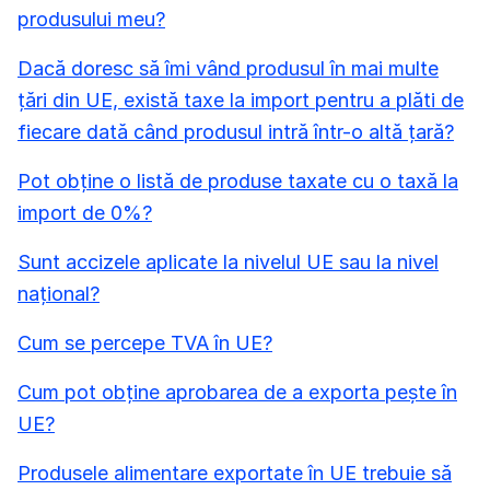
produsului meu?
Dacă doresc să îmi vând produsul în mai multe
țări din UE, există taxe la import pentru a plăti de
fiecare dată când produsul intră într-o altă țară?
Pot obține o listă de produse taxate cu o taxă la
import de 0%?
Sunt accizele aplicate la nivelul UE sau la nivel
național?
Cum se percepe TVA în UE?
Cum pot obține aprobarea de a exporta pește în
UE?
Produsele alimentare exportate în UE trebuie să