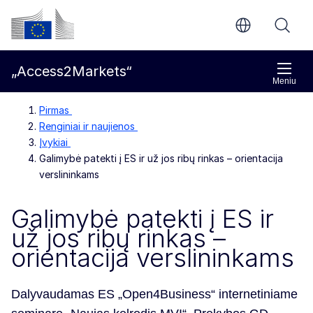
Pereiti prie pagrindinio turinio
Europos Komisija
„Access2Markets“
Meniu
Pirmas
Renginiai ir naujienos
Įvykiai
Galimybė patekti į ES ir už jos ribų rinkas – orientacija
verslininkams
Galimybė patekti į ES ir
už jos ribų rinkas –
orientacija verslininkams
Dalyvaudamas ES „Open4Business“ internetiniame