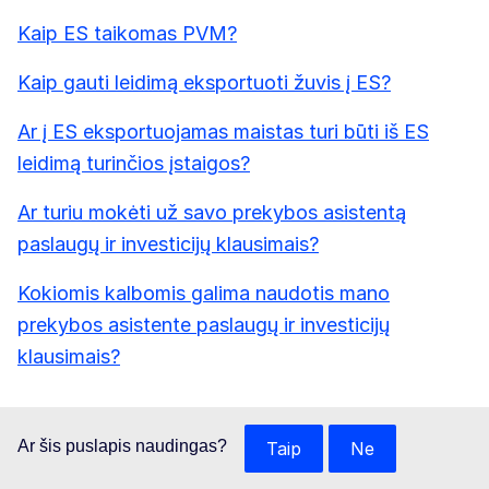
Kaip ES taikomas PVM?
Kaip gauti leidimą eksportuoti žuvis į ES?
Ar į ES eksportuojamas maistas turi būti iš ES
leidimą turinčios įstaigos?
Ar turiu mokėti už savo prekybos asistentą
paslaugų ir investicijų klausimais?
Kokiomis kalbomis galima naudotis mano
prekybos asistente paslaugų ir investicijų
klausimais?
Ar šis puslapis naudingas?
Taip
Ne