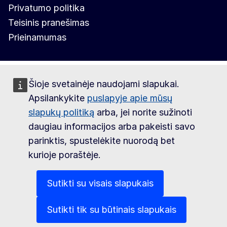
Privatumo politika
Teisinis pranešimas
Prieinamumas
Šioje svetainėje naudojami slapukai.
Apsilankykite
puslapyje apie mūsų
slapukų politiką
arba, jei norite sužinoti
daugiau informacijos arba pakeisti savo
parinktis, spustelėkite nuorodą bet
kurioje poraštėje.
Sutikti su visais slapukais
Sutikti tik su būtinais slapukais