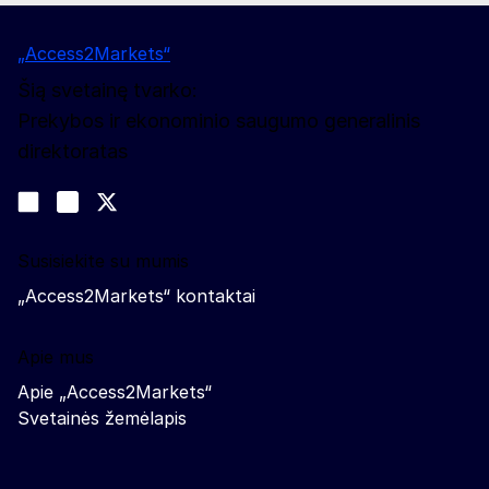
„Access2Markets“
Šią svetainę tvarko:
Prekybos ir ekonominio saugumo generalinis
direktoratas
Sekite mūsų naujienas
Join us on LinkedIn
#EUtrade
Trade-Off podcast
Susisiekite su mumis
„Access2Markets“ kontaktai
Apie mus
Apie „Access2Markets“
Svetainės žemėlapis