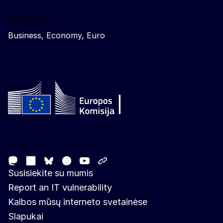
Related sites
Business, Economy, Euro
Follow the European Commission
Mastodon
LinkedIn
Facebook
Youtube
Other networks
Bluesky
Susisiekite su mumis
Report an IT vulnerability
Kalbos mūsų interneto svetainėse
Slapukai