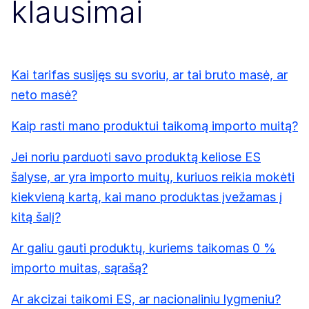
klausimai
Kai tarifas susijęs su svoriu, ar tai bruto masė, ar
neto masė?
Kaip rasti mano produktui taikomą importo muitą?
Jei noriu parduoti savo produktą keliose ES
šalyse, ar yra importo muitų, kuriuos reikia mokėti
kiekvieną kartą, kai mano produktas įvežamas į
kitą šalį?
Ar galiu gauti produktų, kuriems taikomas 0 %
importo muitas, sąrašą?
Ar akcizai taikomi ES, ar nacionaliniu lygmeniu?