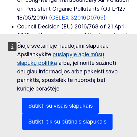
on Persistent Organic Pollutants (OJ L-127
18/05/2016)
(CELEX 32016D0769)
Council Decision (EU) 2016/768 of 21 April
2016 on the acceptance of the Amendments
to the 1998 Protocol to the 1979 Convention
Šioje svetainėje naudojami slapukai.
on Long-Range Transboundary Air Pollution
Apsilankykite
puslapyje apie mūsų
on Heavy Metals (OJ L-127 18/05/2016)
slapukų politiką
arba, jei norite sužinoti
(CELEX 32016D0768)
daugiau informacijos arba pakeisti savo
Council Decision 2006/507/EC of 14
parinktis, spustelėkite nuorodą bet
kurioje poraštėje.
October 2004 concerning the conclusion, on
behalf of the European Community, of the
Sutikti su visais slapukais
Stockholm Convention on Persistent Organic
Pollutants (OJ L-209 31/07/2006)
(CELEX
Sutikti tik su būtinais slapukais
32006D0507)
Commission Decision 2009/63/EC of 20