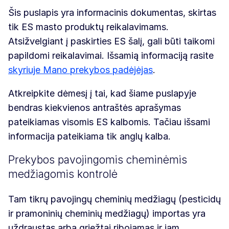
Šis puslapis yra informacinis dokumentas, skirtas
tik ES masto produktų reikalavimams.
Atsižvelgiant į paskirties ES šalį, gali būti taikomi
papildomi reikalavimai. Išsamią informaciją rasite
skyriuje Mano prekybos padėjėjas
.
Atkreipkite dėmesį į tai, kad šiame puslapyje
bendras kiekvienos antraštės aprašymas
pateikiamas visomis ES kalbomis. Tačiau išsami
informacija pateikiama tik anglų kalba.
Prekybos pavojingomis cheminėmis
medžiagomis kontrolė
Tam tikrų pavojingų cheminių medžiagų (pesticidų
ir pramoninių cheminių medžiagų) importas yra
uždraustas arba griežtai ribojamas ir jam