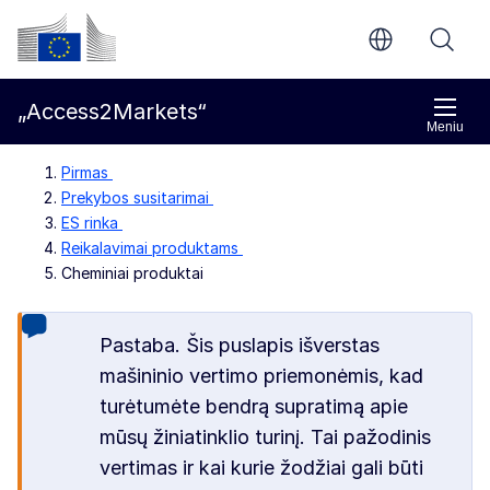
Pereiti prie pagrindinio turinio
Europos Komisija
„Access2Markets“
Meniu
Pirmas
Prekybos susitarimai
ES rinka
Reikalavimai produktams
Cheminiai produktai
Pastaba. Šis puslapis išverstas
mašininio vertimo priemonėmis, kad
turėtumėte bendrą supratimą apie
mūsų žiniatinklio turinį. Tai pažodinis
vertimas ir kai kurie žodžiai gali būti