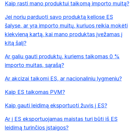
Kaip rasti mano produktui taikomą importo muitą?
Jei noriu parduoti savo produktą keliose ES
šalyse, ar yra importo muitų, kuriuos reikia mokėti
kiekvieną kartą, kai mano produktas įvežamas į
kitą šalį?
Ar galiu gauti produktų, kuriems taikomas 0 %
importo muitas, sąrašą?
Ar akcizai taikomi ES, ar nacionaliniu lygmeniu?
Kaip ES taikomas PVM?
Kaip gauti leidimą eksportuoti žuvis į ES?
Ar į ES eksportuojamas maistas turi būti iš ES
leidimą turinčios įstaigos?