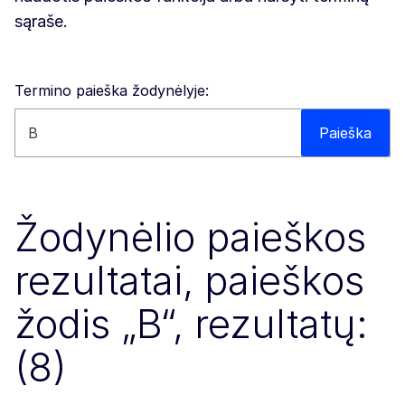
sąraše.
Termino paieška žodynėlyje:
Paieška svetainėje
Paieška
Žodynėlio paieškos
rezultatai, paieškos
žodis „B“, rezultatų:
(8)