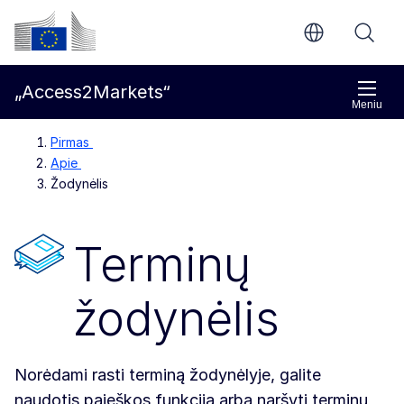
Pereiti prie pagrindinio turinio
Europos Komisija
„Access2Markets“
Meniu
Pirmas
Apie
Žodynėlis
Terminų
žodynėlis
Norėdami rasti terminą žodynėlyje, galite
naudotis paieškos funkcija arba naršyti terminų