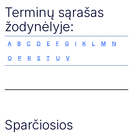
Terminų sąrašas
žodynėlyje:
A
B
C
D
E
F
G
I
K
L
M
N
O
P
R
S
T
U
V
Sparčiosios