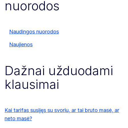
nuorodos
Naudingos nuorodos
Naujienos
Dažnai užduodami
klausimai
Kai tarifas susijęs su svoriu, ar tai bruto masė, ar
neto masė?