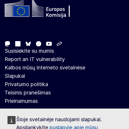
Follow the European Commission
Mastodon
LinkedIn
Facebook
Youtube
Other networks
Bluesky
Susisiekite su mumis
Report an IT vulnerability
Kalbos mūsų interneto svetainėse
Slapukai
Privatumo politika
Teisinis pranešimas
Prieinamumas
Šioje svetainėje naudojami slapukai.
Apsilankykite
puslapyje apie mūsų