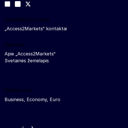
Join us on LinkedIn
#EUtrade
Trade-Off podcast
Susisiekite su mumis
„Access2Markets“ kontaktai
Apie mus
Apie „Access2Markets“
Svetainės žemėlapis
Related sites
Business, Economy, Euro