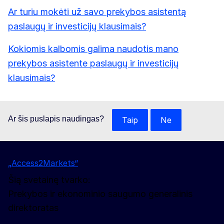
Ar turiu mokėti už savo prekybos asistentą
paslaugų ir investicijų klausimais?
Kokiomis kalbomis galima naudotis mano
prekybos asistente paslaugų ir investicijų
klausimais?
Ar šis puslapis naudingas?
Taip
Ne
„Access2Markets“
Šią svetainę tvarko:
Prekybos ir ekonominio saugumo generalinis
direktoratas
Sekite mūsų naujienas