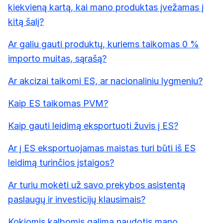
kiekvieną kartą, kai mano produktas įvežamas į
kitą šalį?
Ar galiu gauti produktų, kuriems taikomas 0 %
importo muitas, sąrašą?
Ar akcizai taikomi ES, ar nacionaliniu lygmeniu?
Kaip ES taikomas PVM?
Kaip gauti leidimą eksportuoti žuvis į ES?
Ar į ES eksportuojamas maistas turi būti iš ES
leidimą turinčios įstaigos?
Ar turiu mokėti už savo prekybos asistentą
paslaugų ir investicijų klausimais?
Kokiomis kalbomis galima naudotis mano