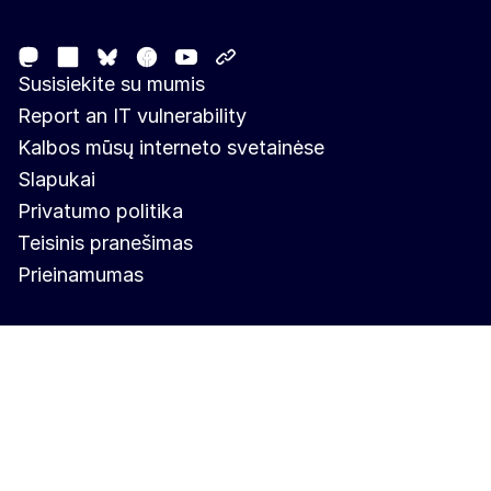
Follow the European Commission
Mastodon
LinkedIn
Facebook
Youtube
Other networks
Bluesky
Susisiekite su mumis
Report an IT vulnerability
Kalbos mūsų interneto svetainėse
Slapukai
Privatumo politika
Teisinis pranešimas
Prieinamumas