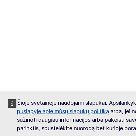
Šioje svetainėje naudojami slapukai. Apsilankyk
puslapyje apie mūsų slapukų politiką
arba, jei n
sužinoti daugiau informacijos arba pakeisti sav
parinktis, spustelėkite nuorodą bet kurioje pora