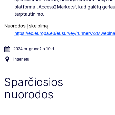
platforma „Access2Markets“, kad galėtų geriau p
tarptautinimo.
Nuorodos į skelbimą
https://ec.europa.eu/eusurvey/runner/A2Mwebi
2024 m. gruodžio 10 d.
internetu
Sparčiosios
nuorodos