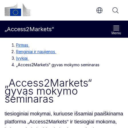
Pereiti prie pagrindinio turinio
Europos Komisija
„Access2Markets“
Meniu
Pirmas
Renginiai ir naujienos
Įvykiai
„Access2Markets“ gyvas mokymo seminaras
„Access2Markets“
gyvas mokymo
seminaras
tiesioginiai mokymai, kuriuose išsamiai paaiškinama
platforma „Access2Markets“ ir tiesiogiai mokoma,