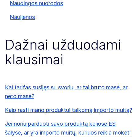
Naudingos nuorodos
Naujienos
Dažnai užduodami
klausimai
Kai tarifas susijęs su svoriu, ar tai bruto masė, ar
neto masė?
Kaip rasti mano produktui taikomą importo muitą?
Jei noriu parduoti savo produktą keliose ES
šalyse, ar yra importo muitų, kuriuos reikia mokėti