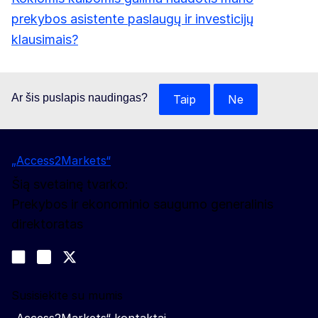
prekybos asistente paslaugų ir investicijų
klausimais?
Ar šis puslapis naudingas?
Taip
Ne
„Access2Markets“
Šią svetainę tvarko:
Prekybos ir ekonominio saugumo generalinis
direktoratas
Sekite mūsų naujienas
Join us on LinkedIn
#EUtrade
Trade-Off podcast
Susisiekite su mumis
„Access2Markets“ kontaktai