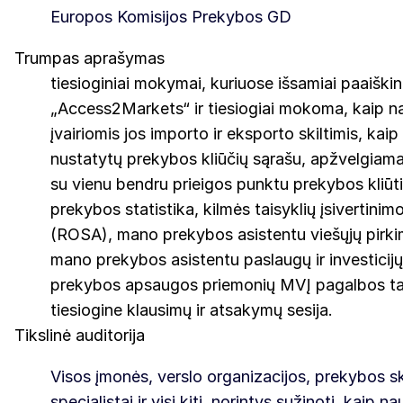
Europos Komisijos Prekybos GD
Trumpas aprašymas
tiesioginiai mokymai, kuriuose išsamiai paaišk
„Access2Markets“ ir tiesiogiai mokoma, kaip n
įvairiomis jos importo ir eksporto skiltimis, kaip
nustatytų prekybos kliūčių sąrašu, apžvelgiama,
su vienu bendru prieigos punktu prekybos kliūti
prekybos statistika, kilmės taisyklių įsivertini
(ROSA), mano prekybos asistentu viešųjų pirki
mano prekybos asistentu paslaugų ir investicijų
prekybos apsaugos priemonių MVĮ pagalbos ta
tiesiogine klausimų ir atsakymų sesija.
Tikslinė auditorija
Visos įmonės, verslo organizacijos, prekybos s
specialistai ir visi kiti, norintys sužinoti, kaip n