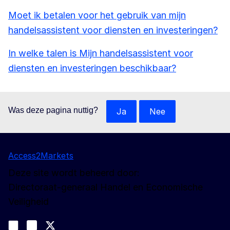
Moet ik betalen voor het gebruik van mijn
handelsassistent voor diensten en investeringen?
In welke talen is Mijn handelsassistent voor
diensten en investeringen beschikbaar?
Was deze pagina nuttig?
Ja
Nee
Access2Markets
Deze site wordt beheerd door:
Directoraat-generaal Handel en Economische
Veiligheid
Volg ons
Join us on LinkedIn
#EUtrade
Trade-Off podcast