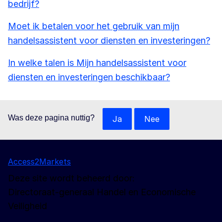
bedrijf?
Moet ik betalen voor het gebruik van mijn
handelsassistent voor diensten en investeringen?
In welke talen is Mijn handelsassistent voor
diensten en investeringen beschikbaar?
Was deze pagina nuttig?
Ja
Nee
Access2Markets
Deze site wordt beheerd door:
Directoraat-generaal Handel en Economische
Veiligheid
Volg ons