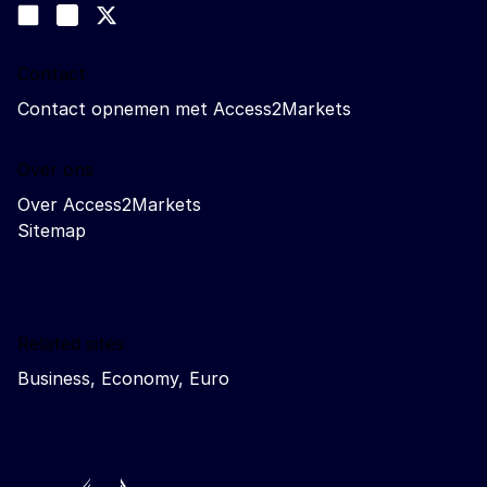
Join us on LinkedIn
#EUtrade
Trade-Off podcast
Contact
Contact opnemen met Access2Markets
Over ons
Over Access2Markets
Sitemap
Related sites
Business, Economy, Euro