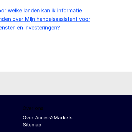
or welke landen kan ik informatie
nden over Mijn handelsassistent voor
ensten en investeringen?
Over ons
Over Access2Markets
Sitemap