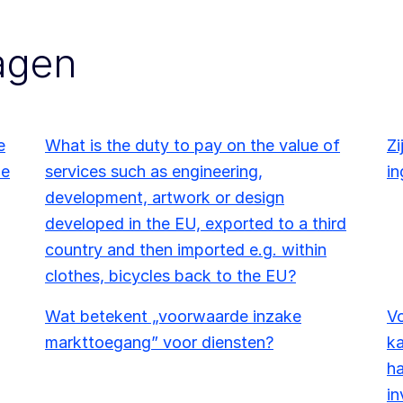
agen
e
What is the duty to pay on the value of
Zi
de
services such as engineering,
in
development, artwork or design
developed in the EU, exported to a third
country and then imported e.g. within
clothes, bicycles back to the EU?
Wat betekent „voorwaarde inzake
V
markttoegang” voor diensten?
ka
ha
in