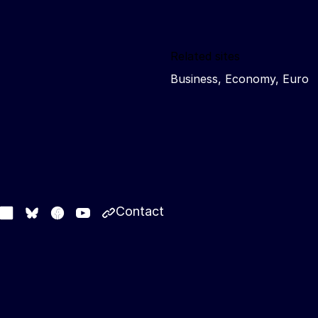
Related sites
Business, Economy, Euro
Contact
stodon
LinkedIn
Facebook
Youtube
Other networks
Bluesky