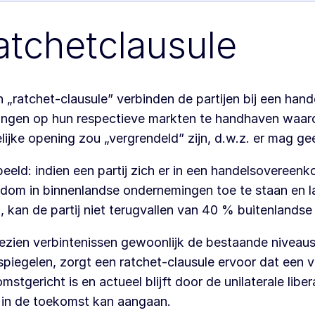
atchetclausule
n „ratchet-clausule” verbinden de partijen bij een ha
ngen op hun respectieve markten te handhaven waarov
lijke opening zou „vergrendeld” zijn, d.w.z. er mag gee
eeld: indien een partij zich er in een handelsovereen
dom in binnenlandse ondernemingen toe te staan en lat
, kan de partij niet terugvallen van 40 % buitenlands
zien verbintenissen gewoonlijk de bestaande niveau
piegelen, zorgt een ratchet-clausule ervoor dat een 
mstgericht is en actueel blijft door de unilaterale libe
j in de toekomst kan aangaan.