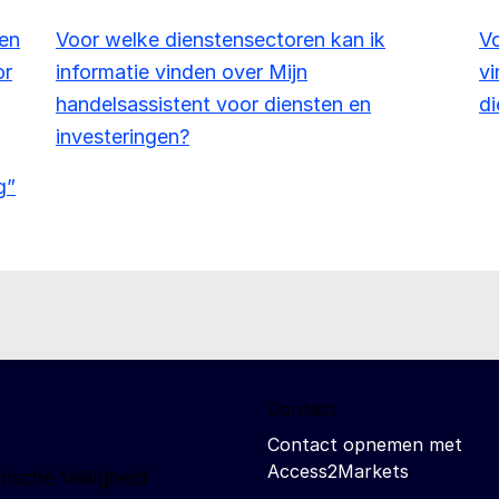
den
Voor welke dienstensectoren kan ik
Vo
or
informatie vinden over Mijn
vi
handelsassistent voor diensten en
di
investeringen?
g”
Contact
Contact opnemen met
Access2Markets
ische Veiligheid