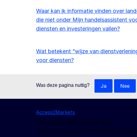
Waar kan ik informatie vinden over lan
die niet onder Mijn handelsassistent vo
diensten en investeringen vallen?
Wat betekent “wijze van dienstverlenin
voor diensten?
Was deze pagina nuttig?
Ja
Nee
Access2Markets
Deze site wordt beheerd door:
Directoraat-generaal Handel en Econom