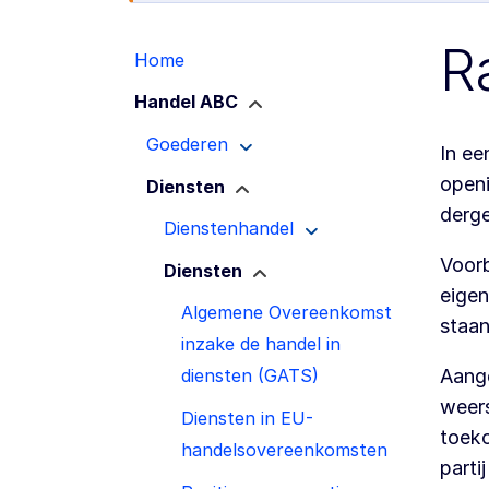
R
Home
Handel ABC
Goederen
In ee
openi
Diensten
derge
Dienstenhandel
Voorb
Diensten
eigen
Algemene Overeenkomst
staan
inzake de handel in
Aange
diensten (GATS)
weers
Diensten in EU-
toeko
handelsovereenkomsten
parti