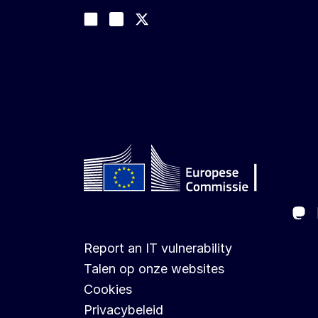
Volg ons
Join us on LinkedIn
#EUtrade
Trade-Off podcast
Ma
Follow the European Commission
Report an IT vulnerability
Talen op onze websites
Cookies
Privacybeleid