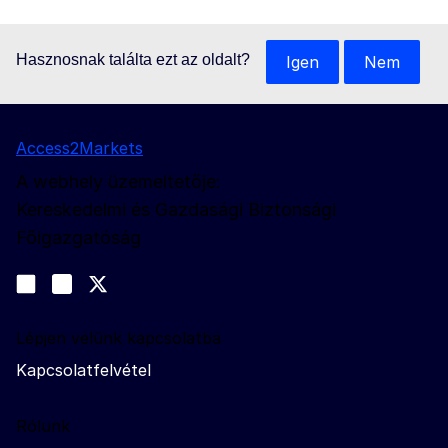
Hasznosnak találta ezt az oldalt?
Igen
Nem
Access2Markets
A webhely üzemeltetője:
Kereskedelmi és Gazdasági Biztonsági
Főigazgatóság
Kövessen bennünket
Join us on LinkedIn
#EUtrade
Trade-Off podcast
Lépjen velünk kapcsolatba
Kapcsolatfelvétel
Rólunk