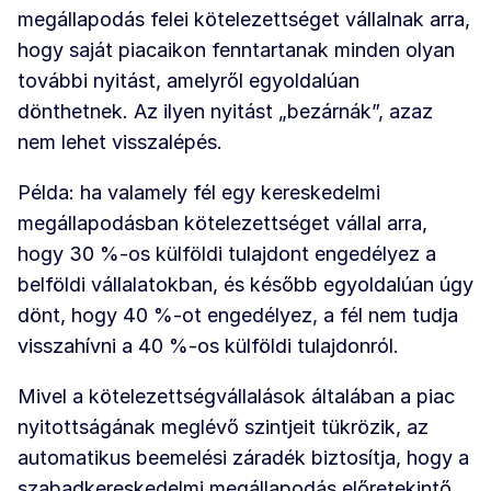
megállapodás felei kötelezettséget vállalnak arra,
hogy saját piacaikon fenntartanak minden olyan
további nyitást, amelyről egyoldalúan
dönthetnek. Az ilyen nyitást „bezárnák”, azaz
nem lehet visszalépés.
Példa: ha valamely fél egy kereskedelmi
megállapodásban kötelezettséget vállal arra,
hogy 30 %-os külföldi tulajdont engedélyez a
belföldi vállalatokban, és később egyoldalúan úgy
dönt, hogy 40 %-ot engedélyez, a fél nem tudja
visszahívni a 40 %-os külföldi tulajdonról.
Mivel a kötelezettségvállalások általában a piac
nyitottságának meglévő szintjeit tükrözik, az
automatikus beemelési záradék biztosítja, hogy a
szabadkereskedelmi megállapodás előretekintő