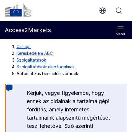
Ugrás a fő tartalomra
Európai Bizottság
Access2Markets
Menü
Címlap
Kereskedelem ABC
Szolgáltatások
Szolgáltatások: alapfogalmak
Automatikus beemelési záradék
Kérjük, vegye figyelembe, hogy
ennek az oldalnak a tartalma gépi
fordítás, amely internetes
tartalmaink alapszintű megértését
teszi lehetővé. Szó szerinti