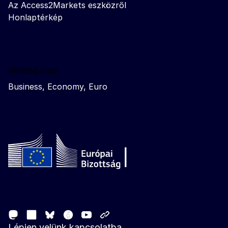
Az Access2Markets eszközről
Honlaptérkép
Related sites
Business, Economy, Euro
Follow the European Commission
Mastodon
LinkedIn
Facebook
Youtube
Other networks
Bluesky
Lépjen velünk kapcsolatba