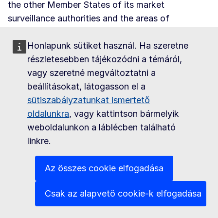
the other Member States of its market
surveillance authorities and the areas of
competence of each of those authorities.
Honlapunk sütiket használ. Ha szeretne
Products complying with Regulation (EU)
részletesebben tájékozódni a témáról,
2024/573
(CELEX 32024R0573)
enjoy free
vagy szeretné megváltoztatni a
circulation within the EU. However, in case a
beállításokat, látogasson el a
Member State ascertains that a product does not
sütiszabályzatunkat ismertető
comply with the requirements of the Regulation,
oldalunkra
, vagy kattintson bármelyik
the competent authority of the Member State
weboldalunkon a láblécben található
shall forbid its placing on the market, restrict the
linkre.
free movement, or even withdraw the product
from the market where other corrective measures
Az összes cookie elfogadása
have failed.
Csak az alapvető cookie-k elfogadása
The Member State shall inform the Commission
and the other Member States of any measure