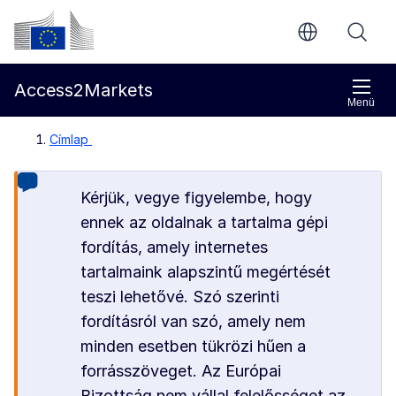
Ugrás a fő tartalomra
Európai Bizottság
Access2Markets
Menü
Címlap
Kérjük, vegye figyelembe, hogy
ennek az oldalnak a tartalma gépi
fordítás, amely internetes
tartalmaink alapszintű megértését
teszi lehetővé. Szó szerinti
fordításról van szó, amely nem
minden esetben tükrözi hűen a
forrásszöveget. Az Európai
Bizottság nem vállal felelősséget az