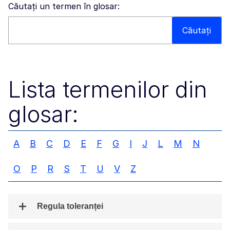
Căutați un termen în glosar:
Căutați pe acest site
Căutați
Lista termenilor din
glosar:
A
B
C
D
E
F
G
I
J
L
M
N
O
P
R
S
T
U
V
Z
Regula toleranței