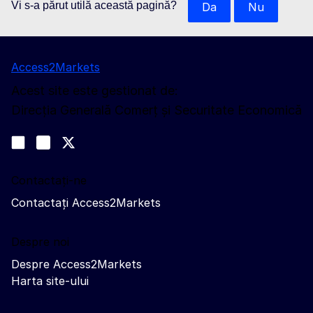
Vi s-a părut utilă această pagină?
Da
Nu
Access2Markets
Acest site este gestionat de:
Direcția Generală Comerț și Securitate Economică
Urmăriți-ne
Join us on LinkedIn
#EUtrade
Trade-Off podcast
Contactați-ne
Contactați Access2Markets
Despre noi
Despre Access2Markets
Harta site-ului