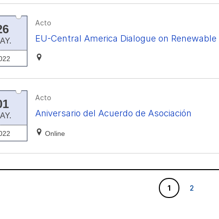
Acto
26
EU-Central America Dialogue on Renewable
AY.
022
Acto
01
Aniversario del Acuerdo de Asociación
AY.
022
Online
1
2
1
2