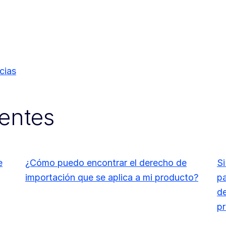
cias
entes
e
¿Cómo puedo encontrar el derecho de
Si
importación que se aplica a mi producto?
pa
de
pr