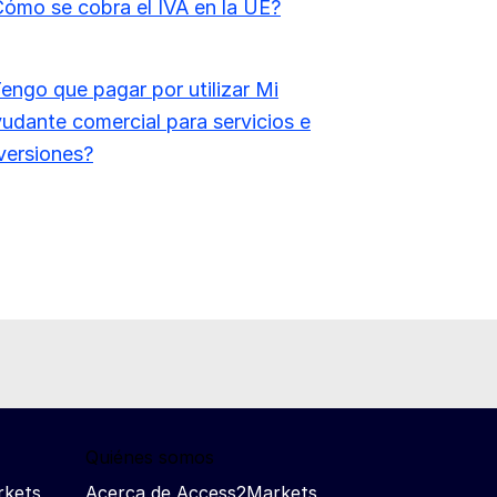
ómo se cobra el IVA en la UE?
engo que pagar por utilizar Mi
udante comercial para servicios e
versiones?
Quiénes somos
rkets
Acerca de Access2Markets