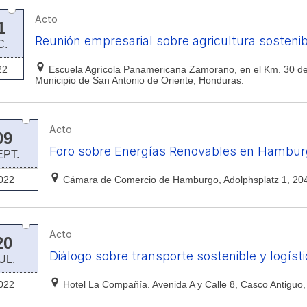
Acto
1
Reunión empresarial sobre agricultura sostenib
C.
22
Escuela Agrícola Panamericana Zamorano, en el Km. 30 de l
Municipio de San Antonio de Oriente, Honduras.
Acto
09
Foro sobre Energías Renovables en Hambur
EPT.
022
Cámara de Comercio de Hamburgo, Adolphsplatz 1, 20
Acto
20
Diálogo sobre transporte sostenible y logíst
UL.
022
Hotel La Compañía. Avenida A y Calle 8, Casco Antigu