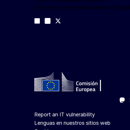
Dirección General de Comercio y Segu
Síganos
Join us on LinkedIn
#EUtrade
Trade-Off podcast
Ma
Follow the European Commission
Report an IT vulnerability
Lenguas en nuestros sitios web