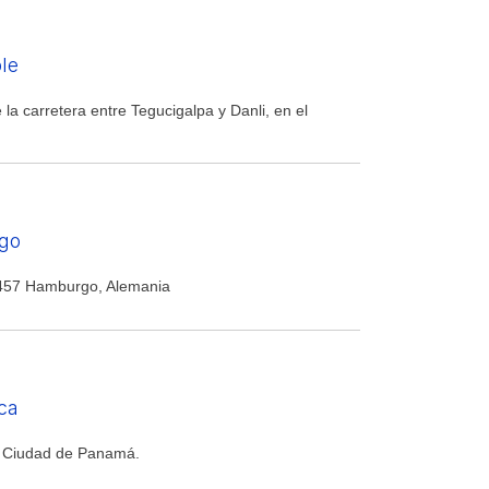
le
a carretera entre Tegucigalpa y Danli, en el
go
457 Hamburgo, Alemania
ica
o, Ciudad de Panamá.