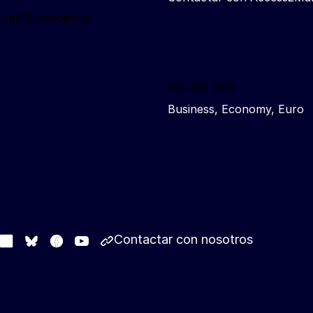
ridad Económica
Related sites
Business, Economy, Euro
Contactar con nosotros
stodon
LinkedIn
Facebook
Youtube
Other networks
Bluesky