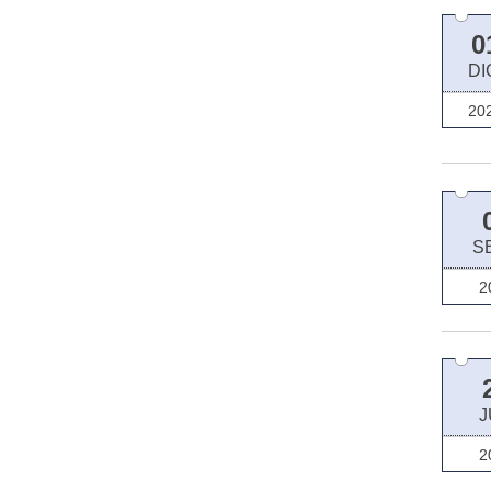
0
DI
20
S
2
J
2