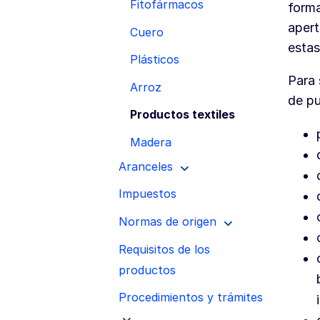
Fitofármacos
forma
apert
Cuero
estas
Plásticos
Para 
Arroz
de p
Productos textiles
Madera
Aranceles
Impuestos
Normas de origen
Requisitos de los
productos
Procedimientos y trámites