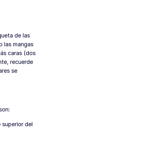
ueta de las
to las mangas
más caras (dos
nte, recuerde
ares se
 son:
 superior del