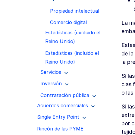
Propiedad intelectual
Comercio digital
La ma
embar
Estadísticas (excluido el
Reino Unido)
Estas
Estadísticas (incluido el
de la
Reino Unido)
la pr
Servicios
Si la
Inversión
clasi
o las
Contratación pública
Acuerdos comerciales
Si la
extre
Single Entry Point
por c
Rincón de las PYME
tejid