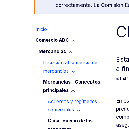
correctamente. La Comisión Eur
C
Inicio
Comercio ABC
Mercancías
Esta
Iniciación al comercio de
a fi
mercancías
aran
Mercancías - Conceptos
principales
En es
Acuerdos y regímenes
prend
comerciales
compl
Clasificación de los
asegu