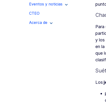
punto
Eventos y noticias
CTEO
Chaq
Acerca de
Para 
parti
y los
en la
que l
clasi
Suét
Los
j