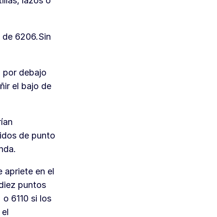
llas, lazos o
s de 6206.Sin
o por debajo
ir el bajo de
rían
jidos de punto
nda.
 apriete en el
 diez puntos
 o 6110 si los
 el