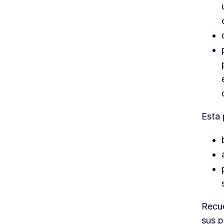
Esta
Recue
sus p