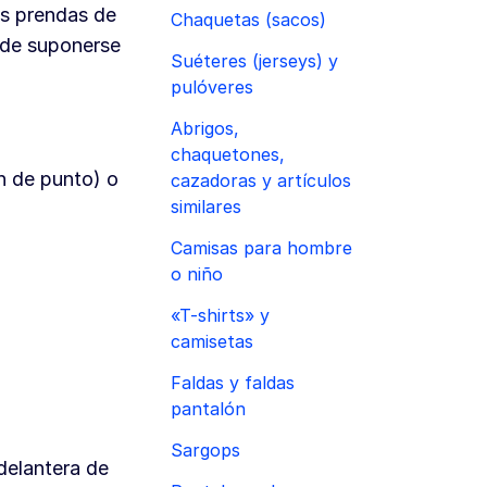
las prendas de
Chaquetas (sacos)
uede suponerse
Suéteres (jerseys) y
pulóveres
Abrigos,
chaquetones,
on de punto) o
cazadoras y artículos
similares
Camisas para hombre
o niño
«T-shirts» y
camisetas
Faldas y faldas
pantalón
Sargops
delantera de