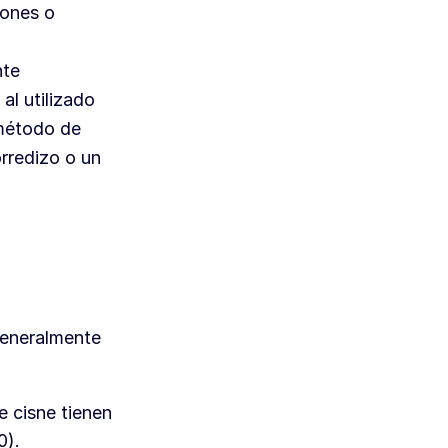
tones o
nte
al utilizado
 método de
orredizo o un
generalmente
e cisne tienen
0).