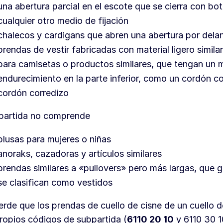
una abertura parcial en el escote que se cierra con bo
cualquier otro medio de fijación
chalecos y cardigans que abren una abertura por dela
prendas de vestir fabricadas con material ligero similar 
para camisetas o productos similares, que tengan un
endurecimiento en la parte inferior, como un cordón c
cordón corredizo
 partida no comprende
blusas para mujeres o niñas
anoraks, cazadoras y artículos similares
prendas similares a «pullovers» pero más largas, que 
se clasifican como vestidos
rde que los prendas de cuello de cisne de un cuello d
ropios códigos de subpartida (
6110 20 10
y 6110 30 1