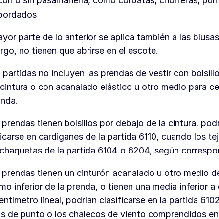
con o sin pasamanería, como corbatas, chorreras, punti
bordados
yor parte de lo anterior se aplica también a las blusa
go, no tienen que abrirse en el escote.
 partidas no incluyen las prendas de vestir con bolsill
 cintura o con acanalado elástico u otro medio para ceñ
enda.
s prendas tienen bolsillos por debajo de la cintura, pod
ficarse en cardiganes de la partida 6110, cuando los te
 chaquetas de la partida 6104 o 6204, según correspo
s prendas tienen un cinturón acanalado u otro medio de
mo inferior de la prenda, o tienen una media inferior a
entímetro lineal, podrían clasificarse en la partida 6102
os de punto o los chalecos de viento comprendidos en