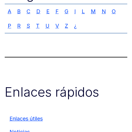
A
B
C
D
E
F
G
I
L
M
N
O
P
R
S
T
U
V
Z
¿
Enlaces rápidos
Enlaces útiles
Noticias