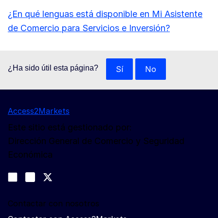
¿En qué lenguas está disponible en Mi Asistente
de Comercio para Servicios e Inversión?
¿Ha sido útil esta página?
Sí
No
Access2Markets
Este sitio está gestionado por:
Dirección General de Comercio y Seguridad
Económica
Síganos
Join us on LinkedIn
#EUtrade
Trade-Off podcast
Contactar con nosotros