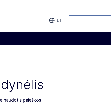
Paieška
LT
dynėlis
te naudotis paieškos