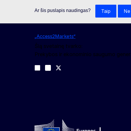
Ar šis puslapis naudingas?
Taip
Ne
„Access2Markets“
Šią svetainę tvarko:
Prekybos ir ekonominio saugumo general
Sekite mūsų naujienas
Join us on LinkedIn
#EUtrade
Trade-Off podcast