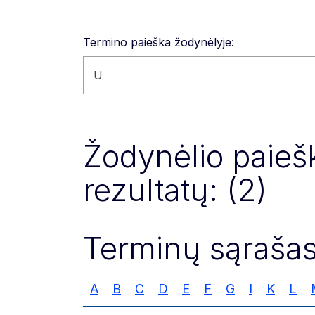
Termino paieška žodynėlyje:
Paieška svetainėje
Žodynėlio paiešk
rezultatų: (2)
Terminų sąrašas
A
B
C
D
E
F
G
I
K
L