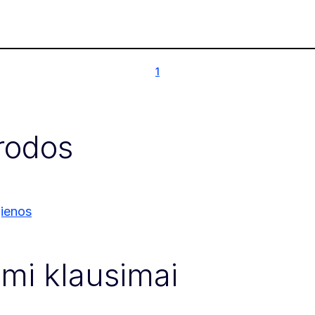
1
1
rodos
ienos
mi klausimai