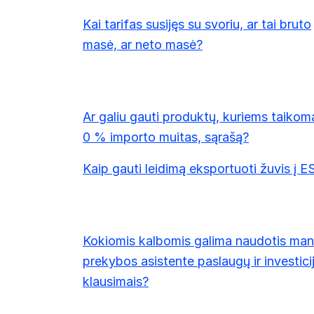
Kai tarifas susijęs su svoriu, ar tai bruto
masė, ar neto masė?
Ar galiu gauti produktų, kuriems taikom
0 % importo muitas, sąrašą?
Kaip gauti leidimą eksportuoti žuvis į E
Kokiomis kalbomis galima naudotis ma
prekybos asistente paslaugų ir investici
klausimais?