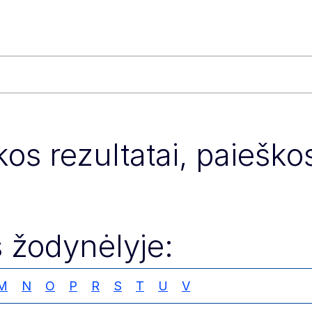
os rezultatai, paieškos
 žodynėlyje:
M
N
O
P
R
S
T
U
V