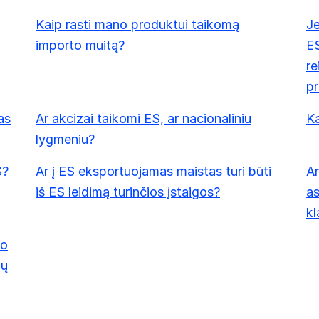
Kaip rasti mano produktui taikomą
Je
importo muitą?
ES
re
pr
as
Ar akcizai taikomi ES, ar nacionaliniu
K
lygmeniu?
S?
Ar į ES eksportuojamas maistas turi būti
Ar
iš ES leidimą turinčios įstaigos?
as
kl
no
jų