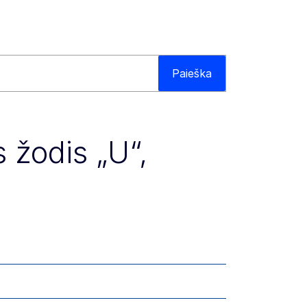
Paieška
 žodis „U“,