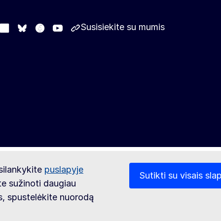
Susisiekite su mumis
stodon
LinkedIn
Facebook
Youtube
Other networks
Bluesky
silankykite
puslapyje
Sutikti su visais sla
ite sužinoti daugiau
is, spustelėkite nuorodą