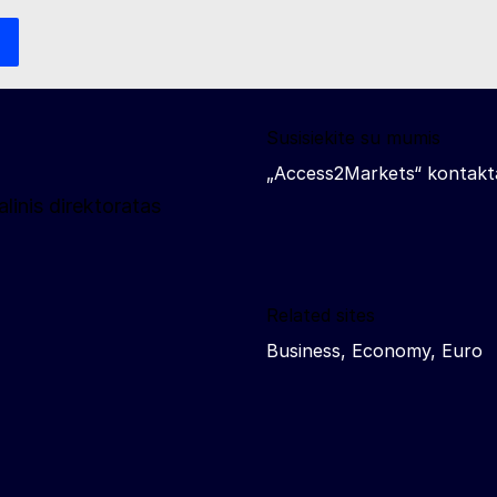
Susisiekite su mumis
„Access2Markets“ kontakt
inis direktoratas
Related sites
Business, Economy, Euro