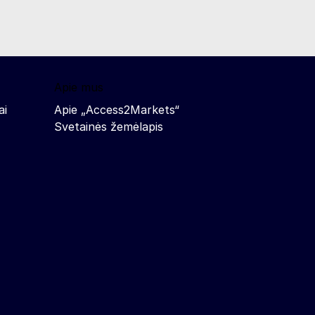
Apie mus
ai
Apie „Access2Markets“
Svetainės žemėlapis