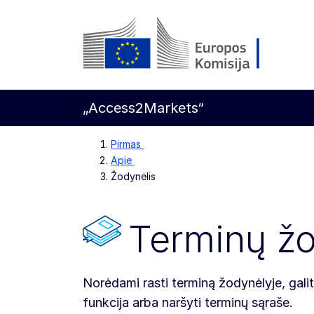
Pereiti prie pagrindinio turinio
Europos Komisija
„Access2Markets“
Pirmas
Apie
Žodynėlis
Terminų žo
Norėdami rasti terminą žodynėlyje, gali
funkcija arba naršyti terminų sąraše.