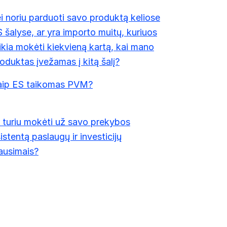
i noriu parduoti savo produktą keliose
 šalyse, ar yra importo muitų, kuriuos
ikia mokėti kiekvieną kartą, kai mano
oduktas įvežamas į kitą šalį?
aip ES taikomas PVM?
 turiu mokėti už savo prekybos
istentą paslaugų ir investicijų
ausimais?