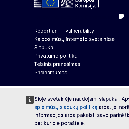
Ma
Follow the European Commission
Report an IT vulnerability
Kalbos mūsų interneto svetainėse
Slapukai
Privatumo politika
Teisinis pranešimas
Prieinamumas
Šioje svetainėje naudojami slapukai. Ap
apie mūsų slapukų politiką
arba, jei nor
informacijos arba pakeisti savo parinkt
bet kurioje poraštėje.