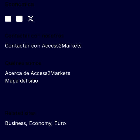
Económica
Síganos
Join us on LinkedIn
#EUtrade
Trade-Off podcast
Contactar con nosotros
Contactar con Access2Markets
Quiénes somos
Acerca de Access2Markets
Mapa del sitio
Related sites
Business, Economy, Euro