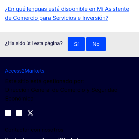
¿En qué lenguas está disponible en Mi Asistente
de Comercio para Servicios e Inversión?
¿Ha sido útil esta página?
Sí
No
Access2Markets
Este sitio está gestionado por:
Dirección General de Comercio y Seguridad
Económica
Síganos
Join us on LinkedIn
#EUtrade
Trade-Off podcast
Contactar con nosotros