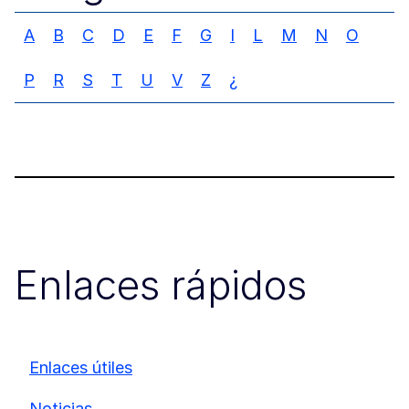
A
B
C
D
E
F
G
I
L
M
N
O
P
R
S
T
U
V
Z
¿
Enlaces rápidos
Enlaces útiles
Noticias