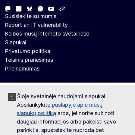
Mastodon
LinkedIn
Facebook
Youtube
Other networks
Bluesky
Susisiekite su mumis
Report an IT vulnerability
Kalbos mūsų interneto svetainėse
Slapukai
Privatumo politika
Teisinis pranešimas
Prieinamumas
Šioje svetainėje naudojami slapukai.
Apsilankykite
puslapyje apie mūsų
slapukų politiką
arba, jei norite sužinoti
daugiau informacijos arba pakeisti savo
parinktis, spustelėkite nuorodą bet