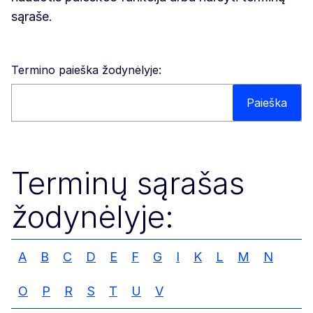
sąraše.
Termino paieška žodynėlyje:
Paieška svetainėje
Paieška
Terminų sąrašas
žodynėlyje:
A
B
C
D
E
F
G
I
K
L
M
N
O
P
R
S
T
U
V