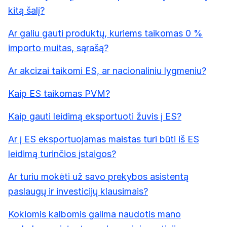
kitą šalį?
Ar galiu gauti produktų, kuriems taikomas 0 %
importo muitas, sąrašą?
Ar akcizai taikomi ES, ar nacionaliniu lygmeniu?
Kaip ES taikomas PVM?
Kaip gauti leidimą eksportuoti žuvis į ES?
Ar į ES eksportuojamas maistas turi būti iš ES
leidimą turinčios įstaigos?
Ar turiu mokėti už savo prekybos asistentą
paslaugų ir investicijų klausimais?
Kokiomis kalbomis galima naudotis mano