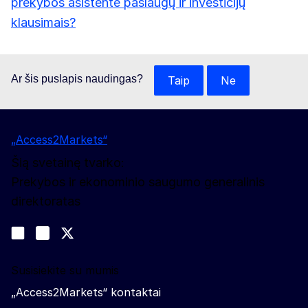
prekybos asistente paslaugų ir investicijų
klausimais?
Ar šis puslapis naudingas?
Taip
Ne
„Access2Markets“
Šią svetainę tvarko:
Prekybos ir ekonominio saugumo generalinis
direktoratas
Sekite mūsų naujienas
Join us on LinkedIn
#EUtrade
Trade-Off podcast
Susisiekite su mumis
„Access2Markets“ kontaktai