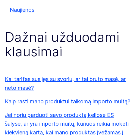
Naujienos
Dažnai užduodami
klausimai
Kai tarifas susijęs su svoriu, ar tai bruto masė, ar
neto masė?
Kaip rasti mano produktui taikomą importo muitą?
Jei noriu parduoti savo produktą keliose ES
šalyse, ar yra importo muitų, kuriuos reikia mokėti
kiekvieną kartą, kai mano produktas įvežamas į