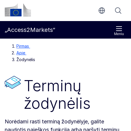
Pereiti prie pagrindinio turinio
Europos Komisija
„Access2Markets“
Meniu
Pirmas
Apie
Žodynėlis
Terminų
žodynėlis
Norėdami rasti terminą žodynėlyje, galite
naudotis paieškos funkcija arba naršyti terminų