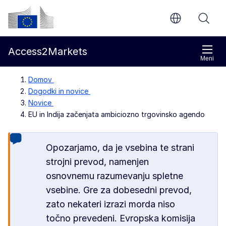
Preskoči na glavno vsebino
Evropska komisija
Access2Markets
Meni
Domov
Dogodki in novice
Novice
EU in Indija začenjata ambiciozno trgovinsko agendo
Opozarjamo, da je vsebina te strani
strojni prevod, namenjen
osnovnemu razumevanju spletne
vsebine. Gre za dobesedni prevod,
zato nekateri izrazi morda niso
točno prevedeni. Evropska komisija