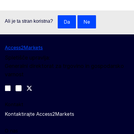
Ali je ta stran koristna?
Da
Ne
Access2Markets
Spletišče upravlja:
Generalni direktorat za trgovino in gospodarsko
varnost
Spremljajte nas
Join us on LinkedIn
#EUtrade
Trade-Off podcast
Kontakt
Kontaktirajte Access2Markets
O nas