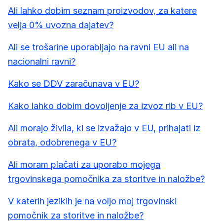
Ali lahko dobim seznam proizvodov, za katere
velja 0% uvozna dajatev?
Ali se trošarine uporabljajo na ravni EU ali na
nacionalni ravni?
Kako se DDV zaračunava v EU?
Kako lahko dobim dovoljenje za izvoz rib v EU?
Ali morajo živila, ki se izvažajo v EU, prihajati iz
obrata, odobrenega v EU?
Ali moram plačati za uporabo mojega
trgovinskega pomočnika za storitve in naložbe?
V katerih jezikih je na voljo moj trgovinski
pomočnik za storitve in naložbe?