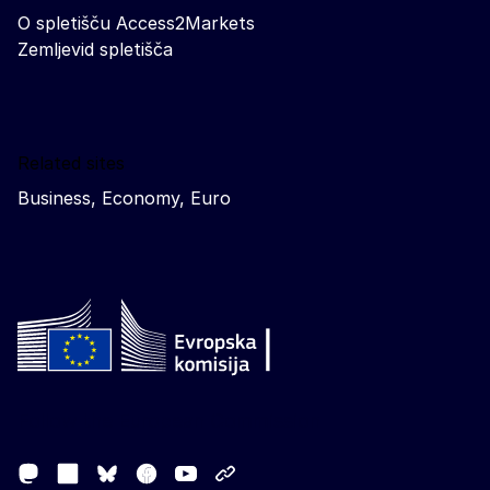
O spletišču Access2Markets
Zemljevid spletišča
Related sites
Business, Economy, Euro
Follow the European Commission
Mastodon
LinkedIn
Facebook
Youtube
Other networks
Bluesky