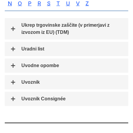
N
O
P
R
S
T
U
V
Z
Ukrep trgovinske zaščite (v primerjavi z
izvozom iz EU) (TDM)
Uradni list
Uvodne opombe
Uvoznik
Uvoznik Consignée