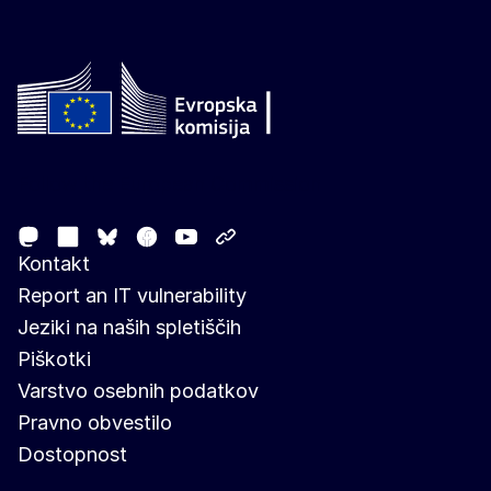
Follow the European Commission
Mastodon
LinkedIn
Facebook
Youtube
Other networks
Bluesky
Kontakt
Report an IT vulnerability
Jeziki na naših spletiščih
Piškotki
Varstvo osebnih podatkov
Pravno obvestilo
Dostopnost