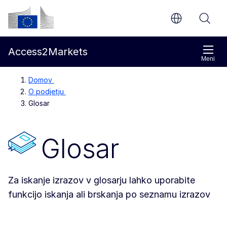
Preskoči na glavno vsebino
Evropska komisija
Access2Markets
Meni
Domov
O podjetju
Glosar
Glosar
Za iskanje izrazov v glosarju lahko uporabite
funkcijo iskanja ali brskanja po seznamu izrazov