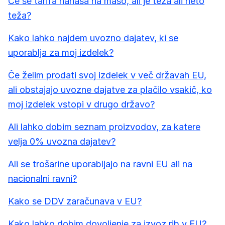
Če se tarifa nanaša na maso, ali je teža ali neto
teža?
Kako lahko najdem uvozno dajatev, ki se
uporablja za moj izdelek?
Če želim prodati svoj izdelek v več državah EU,
ali obstajajo uvozne dajatve za plačilo vsakič, ko
moj izdelek vstopi v drugo državo?
Ali lahko dobim seznam proizvodov, za katere
velja 0% uvozna dajatev?
Ali se trošarine uporabljajo na ravni EU ali na
nacionalni ravni?
Kako se DDV zaračunava v EU?
Kako lahko dobim dovoljenje za izvoz rib v EU?