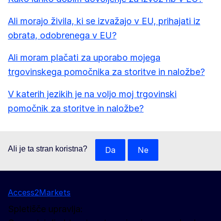
Ali morajo živila, ki se izvažajo v EU, prihajati iz
obrata, odobrenega v EU?
Ali moram plačati za uporabo mojega
trgovinskega pomočnika za storitve in naložbe?
V katerih jezikih je na voljo moj trgovinski
pomočnik za storitve in naložbe?
Ali je ta stran koristna?
Da
Ne
Access2Markets
Spletišče upravlja: