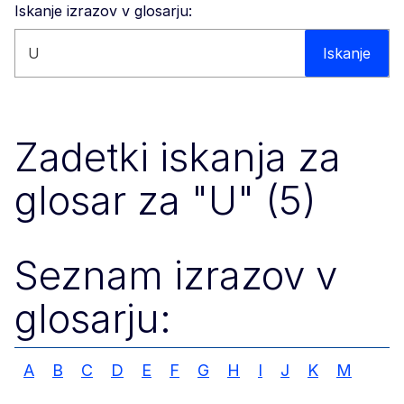
Iskanje izrazov v glosarju:
Iskanje po spletišču
Iskanje
Zadetki iskanja za
glosar za "U" (5)
Seznam izrazov v
glosarju:
A
B
C
D
E
F
G
H
I
J
K
M