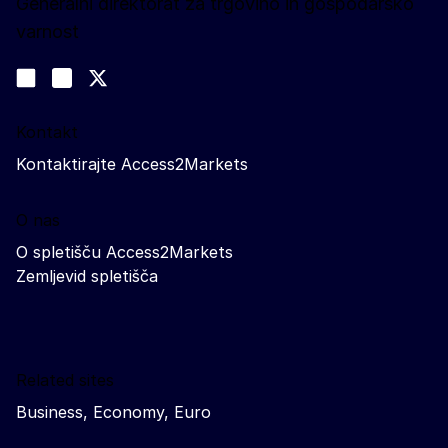
Generalni direktorat za trgovino in gospodarsko
varnost
Spremljajte nas
Join us on LinkedIn
#EUtrade
Trade-Off podcast
Kontakt
Kontaktirajte Access2Markets
O nas
O spletišču Access2Markets
Zemljevid spletišča
Related sites
Business, Economy, Euro