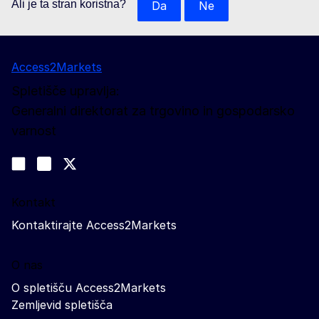
Ali je ta stran koristna?
Da
Ne
Access2Markets
Spletišče upravlja:
Generalni direktorat za trgovino in gospodarsko
varnost
Spremljajte nas
Join us on LinkedIn
#EUtrade
Trade-Off podcast
Kontakt
Kontaktirajte Access2Markets
O nas
O spletišču Access2Markets
Zemljevid spletišča