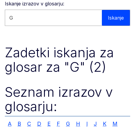
Iskanje izrazov v glosarju:
Iskanje po spletišču
Iskanje
Zadetki iskanja za
glosar za "G" (2)
Seznam izrazov v
glosarju:
A
B
C
D
E
F
G
H
I
J
K
M