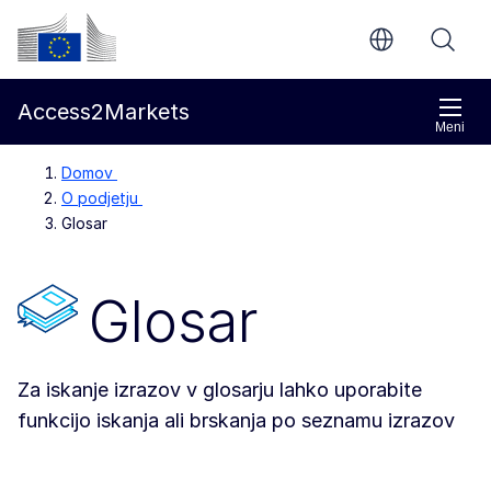
Preskoči na glavno vsebino
Evropska komisija
Access2Markets
Meni
Domov
O podjetju
Glosar
Glosar
Za iskanje izrazov v glosarju lahko uporabite
funkcijo iskanja ali brskanja po seznamu izrazov