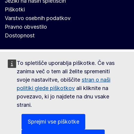
Jeziki na naših spletiščih
Piškotki
Varstvo osebnih podatkov
Pravno obvestilo
Dostopnost
To spletišče uporablja piškotke. Če vas
zanima več o tem ali želite spremeniti
svoje nastavitve, obiščite
stran o naši
politiki glede piškotkov
ali kliknite na
povezavo, ki jo najdete na dnu vsake
strani.
Sprejmi vse piškotke