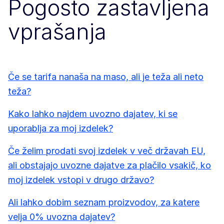
Pogosto zastavljena
vprašanja
Če se tarifa nanaša na maso, ali je teža ali neto
teža?
Kako lahko najdem uvozno dajatev, ki se
uporablja za moj izdelek?
Če želim prodati svoj izdelek v več državah EU,
ali obstajajo uvozne dajatve za plačilo vsakič, ko
moj izdelek vstopi v drugo državo?
Ali lahko dobim seznam proizvodov, za katere
velja 0% uvozna dajatev?