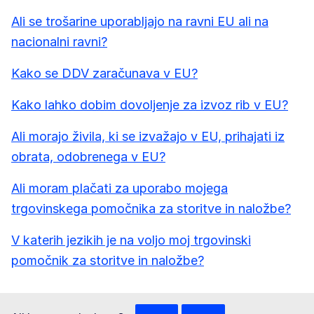
Ali se trošarine uporabljajo na ravni EU ali na
nacionalni ravni?
Kako se DDV zaračunava v EU?
Kako lahko dobim dovoljenje za izvoz rib v EU?
Ali morajo živila, ki se izvažajo v EU, prihajati iz
obrata, odobrenega v EU?
Ali moram plačati za uporabo mojega
trgovinskega pomočnika za storitve in naložbe?
V katerih jezikih je na voljo moj trgovinski
pomočnik za storitve in naložbe?