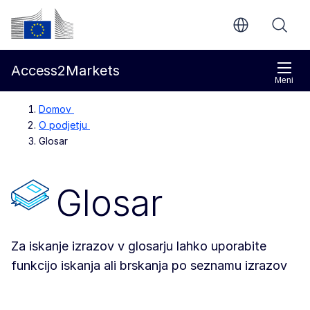
Preskoči na glavno vsebino
Evropska komisija
Access2Markets
Meni
Domov
O podjetju
Glosar
Glosar
Za iskanje izrazov v glosarju lahko uporabite
funkcijo iskanja ali brskanja po seznamu izrazov