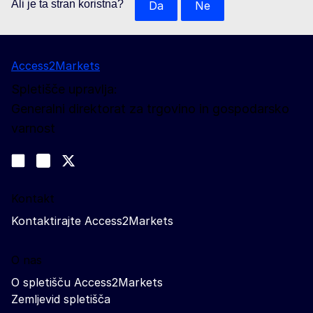
Ali je ta stran koristna?
Da
Ne
Access2Markets
Spletišče upravlja:
Generalni direktorat za trgovino in gospodarsko
varnost
Spremljajte nas
Join us on LinkedIn
#EUtrade
Trade-Off podcast
Kontakt
Kontaktirajte Access2Markets
O nas
O spletišču Access2Markets
Zemljevid spletišča