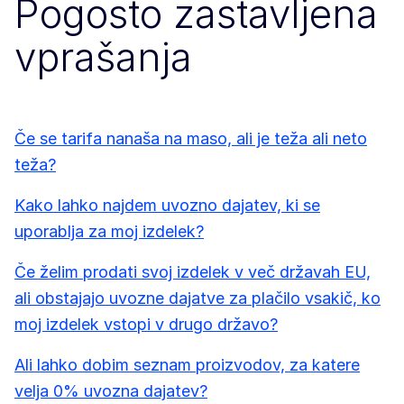
Pogosto zastavljena
vprašanja
Če se tarifa nanaša na maso, ali je teža ali neto
teža?
Kako lahko najdem uvozno dajatev, ki se
uporablja za moj izdelek?
Če želim prodati svoj izdelek v več državah EU,
ali obstajajo uvozne dajatve za plačilo vsakič, ko
moj izdelek vstopi v drugo državo?
Ali lahko dobim seznam proizvodov, za katere
velja 0% uvozna dajatev?