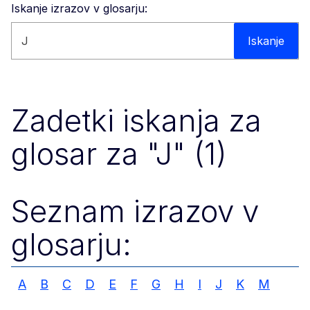
Iskanje izrazov v glosarju:
Iskanje po spletišču
Iskanje
Zadetki iskanja za
glosar za "J" (1)
Seznam izrazov v
glosarju:
A
B
C
D
E
F
G
H
I
J
K
M