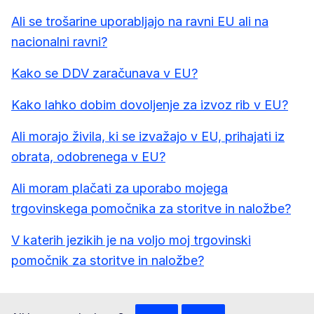
Ali se trošarine uporabljajo na ravni EU ali na
nacionalni ravni?
Kako se DDV zaračunava v EU?
Kako lahko dobim dovoljenje za izvoz rib v EU?
Ali morajo živila, ki se izvažajo v EU, prihajati iz
obrata, odobrenega v EU?
Ali moram plačati za uporabo mojega
trgovinskega pomočnika za storitve in naložbe?
V katerih jezikih je na voljo moj trgovinski
pomočnik za storitve in naložbe?