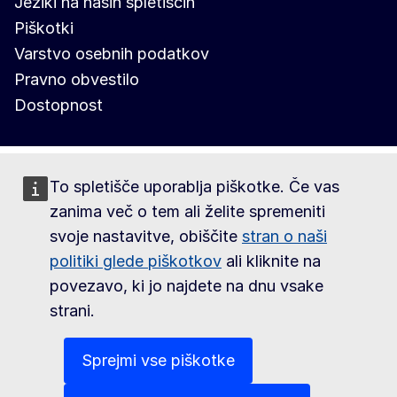
Jeziki na naših spletiščih
Piškotki
Varstvo osebnih podatkov
Pravno obvestilo
Dostopnost
To spletišče uporablja piškotke. Če vas
zanima več o tem ali želite spremeniti
svoje nastavitve, obiščite
stran o naši
politiki glede piškotkov
ali kliknite na
povezavo, ki jo najdete na dnu vsake
strani.
Sprejmi vse piškotke