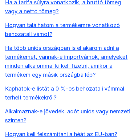
Ha a tarifa súlyra vonatkozik, a bruttó tömeg
vagy a nettó tömeg?
Hogyan találhatom a termékemre vonatkozó
behozatali vámot?
Ha több uniós országban is el akarom adni a
termékemet, vannak-e importvámok, amelyeket
minden alkalommal ki kell fizetni, amikor a
termékem egy másik országba lép?
Kaphatok-e listát a 0 %-os behozatali vámmal
terhelt termékekről?
Alkalmaznak-e jövedéki adót uniós vagy nemzeti
szinten?
Hogyan kell felszámítani a héát az EU-ban?