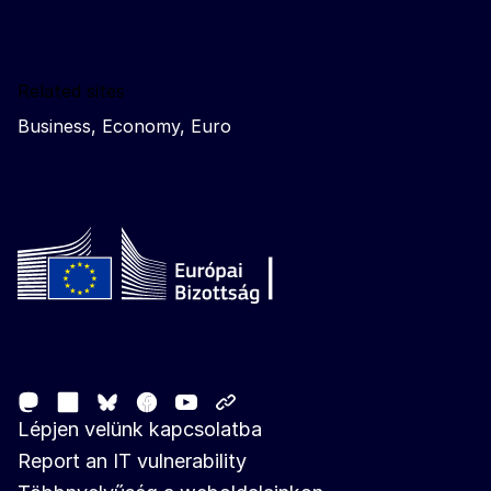
Related sites
Business, Economy, Euro
Follow the European Commission
Mastodon
LinkedIn
Facebook
Youtube
Other networks
Bluesky
Lépjen velünk kapcsolatba
Report an IT vulnerability