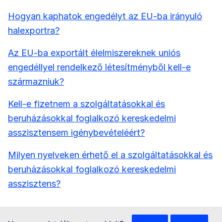
Hogyan kaphatok engedélyt az EU-ba irányuló
halexportra?
Az EU-ba exportált élelmiszereknek uniós
engedéllyel rendelkező létesítményből kell-e
származniuk?
Kell-e fizetnem a szolgáltatásokkal és
beruházásokkal foglalkozó kereskedelmi
asszisztensem igénybevételéért?
Milyen nyelveken érhető el a szolgáltatásokkal és
beruházásokkal foglalkozó kereskedelmi
asszisztens?