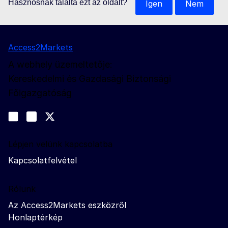
Hasznosnak találta ezt az oldalt?
Igen
Nem
Access2Markets
A webhely üzemeltetője:
Kereskedelmi és Gazdasági Biztonsági
Főigazgatóság
Kövessen bennünket
Join us on LinkedIn
#EUtrade
Trade-Off podcast
Lépjen velünk kapcsolatba
Kapcsolatfelvétel
Rólunk
Az Access2Markets eszközről
Honlaptérkép