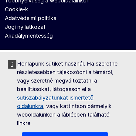
Többnyelvűség a weboldalainkon
Cookie-k
Adatvédelmi politika
Jogi nyilatkozat
Akadálymentesség
Honlapunk sütiket használ. Ha szeretne
részletesebben tájékozódni a témáról,
vagy szeretné megváltoztatni a
beállításokat, látogasson el a
sütiszabályzatunkat ismertető
oldalunkra
, vagy kattintson bármelyik
weboldalunkon a láblécben található
linkre.