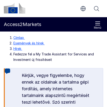
Ugrás a fő tartalomra
Európai Bizottság
Access2Markets
Menü
Címlap
Események és hírek
Hírek
Fedezze fel a My Trade Assistant for Services and
Investment új frissítéseit
Kérjük, vegye figyelembe, hogy
ennek az oldalnak a tartalma gépi
fordítás, amely internetes
tartalmaink alapszintű megértését
teszi lehetővé. Szó szerinti