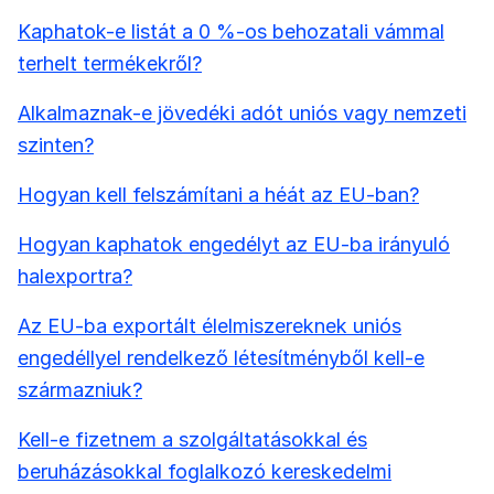
Kaphatok-e listát a 0 %-os behozatali vámmal
terhelt termékekről?
Alkalmaznak-e jövedéki adót uniós vagy nemzeti
szinten?
Hogyan kell felszámítani a héát az EU-ban?
Hogyan kaphatok engedélyt az EU-ba irányuló
halexportra?
Az EU-ba exportált élelmiszereknek uniós
engedéllyel rendelkező létesítményből kell-e
származniuk?
Kell-e fizetnem a szolgáltatásokkal és
beruházásokkal foglalkozó kereskedelmi