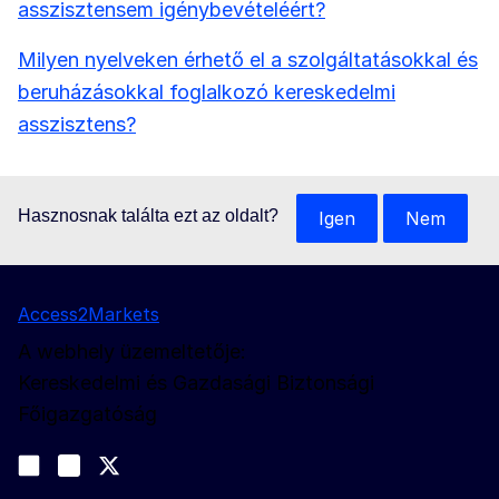
asszisztensem igénybevételéért?
Milyen nyelveken érhető el a szolgáltatásokkal és
beruházásokkal foglalkozó kereskedelmi
asszisztens?
Hasznosnak találta ezt az oldalt?
Igen
Nem
Access2Markets
A webhely üzemeltetője:
Kereskedelmi és Gazdasági Biztonsági
Főigazgatóság
Kövessen bennünket
Join us on LinkedIn
#EUtrade
Trade-Off podcast