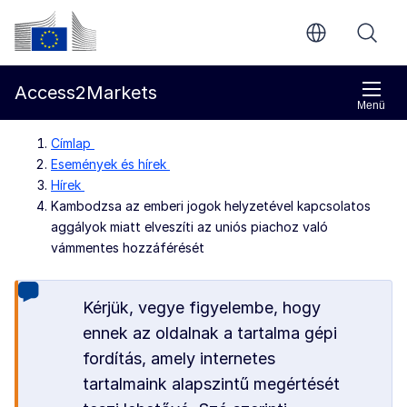
Ugrás a fő tartalomra
Európai Bizottság
Access2Markets
Menü
Címlap
Események és hírek
Hírek
Kambodzsa az emberi jogok helyzetével kapcsolatos
aggályok miatt elveszíti az uniós piachoz való
vámmentes hozzáférését
Kérjük, vegye figyelembe, hogy
ennek az oldalnak a tartalma gépi
fordítás, amely internetes
tartalmaink alapszintű megértését