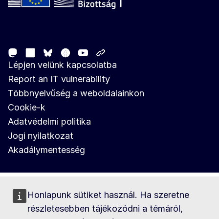
Follow the European Commission
Mastodon
LinkedIn
Facebook
Youtube
Other networks
Bluesky
Lépjen velünk kapcsolatba
Report an IT vulnerability
Többnyelvűség a weboldalainkon
Cookie-k
Adatvédelmi politika
Jogi nyilatkozat
Akadálymentesség
Honlapunk sütiket használ. Ha szeretne
részletesebben tájékozódni a témáról,