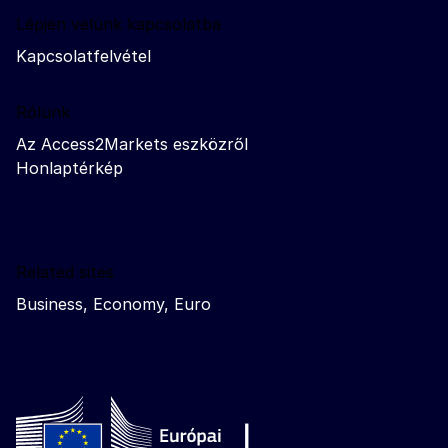
Lépjen velünk kapcsolatba
Kapcsolatfelvétel
Rólunk
Az Access2Markets eszközről
Honlaptérkép
Related sites
Business, Economy, Euro