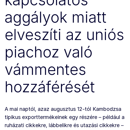
aggályok miatt
elveszíti az uniós
piachoz való
vámmentes
hozzáférését
A mai naptól, azaz augusztus 12-tól Kambodzsa
tipikus exporttermékeinek egy részére – például a
ruházati cikkekre, lábbelikre és utazási cikkekre –