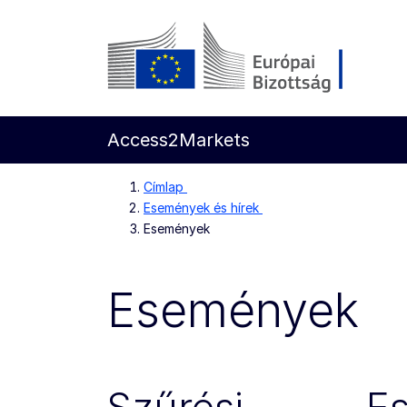
Ugrás a fő tartalomra
Európai Bizottság
Access2Markets
Címlap
Események és hírek
Események
Események