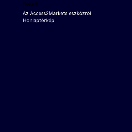
Rólunk
Az Access2Markets eszközről
Honlaptérkép