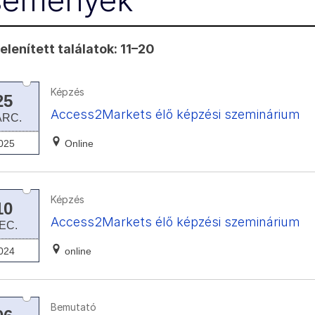
semények
lenített találatok: 11–20
Képzés
25
Access2Markets élő képzési szeminárium
ÁRC.
025
Online
Képzés
10
Access2Markets élő képzési szeminárium
EC.
024
online
Bemutató