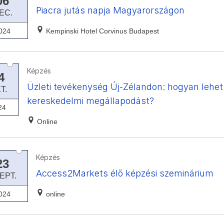
06
Piacra jutás napja Magyarországon
EC.
024
Kempinski Hotel Corvinus Budapest
Képzés
4
Üzleti tevékenység Új-Zélandon: hogyan lehet 
T.
kereskedelmi megállapodást?
24
Online
Képzés
23
Access2Markets élő képzési szeminárium
EPT.
024
online