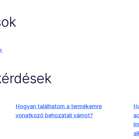
sok
k
 kérdések
Hogyan találhatom a termékemre
Ha
vonatkozó behozatali vámot?
ad
i
al