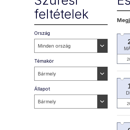
Szűrési
E
feltételek
Megje
Ország
M
2
Témakör
Állapot
D
2