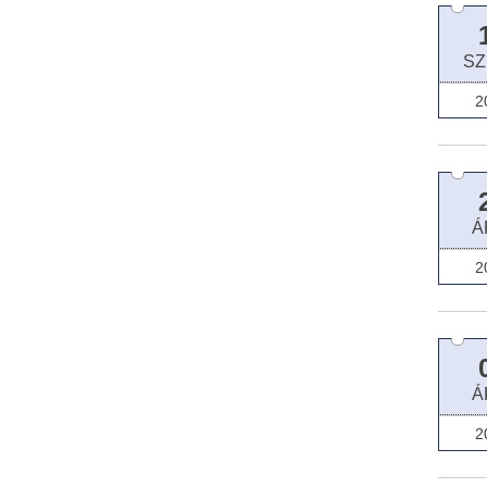
SZ
2
Á
2
Á
2