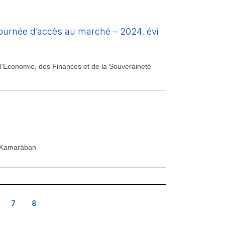
Journée d’accès au marché – 2024. évi
l’Economie, des Finances et de la Souveraineté
i Kamarában
7
8
7
8