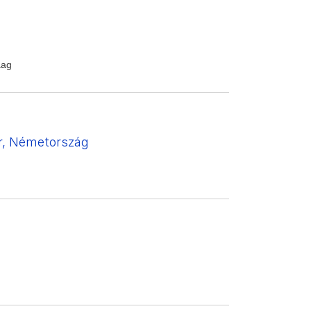
aag
er, Németország