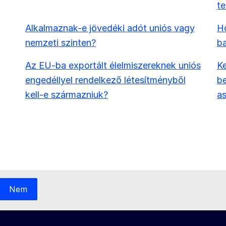
t
Alkalmaznak-e jövedéki adót uniós vagy
Ho
nemzeti szinten?
b
Az EU-ba exportált élelmiszereknek uniós
Ke
engedéllyel rendelkező létesítményből
be
kell-e származniuk?
as
Nem