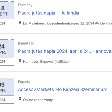
Esemény
18
Piacra jutás napja - Hollandia
EPT.
024
De Malietoren, Bezuidenhoutseweg 12, 2594 AV Den H
Bemutató
24
Piacra jutás napja 2024. április 24., Hannov
PR.
024
Hannover, Expowal (kiállítás)
Képzés
09
Access2Markets Élő Képzési Szeminárium
PR.
024
Online rendezvény