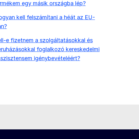
ermékem egy másik országba lép?
gyan kell felszámítani a héát az EU-
an?
ll-e fizetnem a szolgáltatásokkal és
ruházásokkal foglalkozó kereskedelmi
szisztensem igénybevételéért?