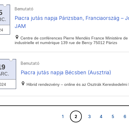
Bemutató
5
Piacra jutás napja Párizsban, Franciaország – 
RC.
JAM
24
Centre de conférences Pierre Mendès France Ministère de 
industrielle et numérique 139 rue de Bercy 75012 Párizs
Bemutató
19
Piacra jutás napja Bécsben (Ausztria)
ÁRC.
024
Hibrid rendezvény – online és az Osztrák Kereskedelm
1
2
3
4
5
6
1
2
3
4
5
6