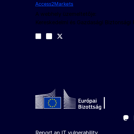
Access2Markets
A webhely üzemeltetője:
Kereskedelmi és Gazdasági Biztonsági
Kövessen bennünket
Join us on LinkedIn
#EUtrade
Trade-Off podcast
Ma
Follow the European Commission
Report an IT vulnerability