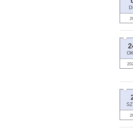
D
2
2
OK
20
SZ
2