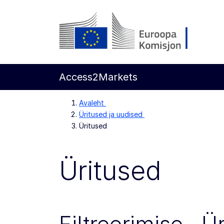
Põhisisu juurde
Euroopa Komisjon
Access2Markets
Avaleht
Üritused ja uudised
Üritused
Üritused