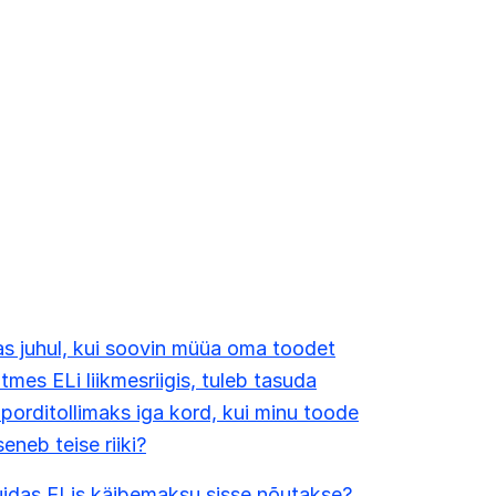
s juhul, kui soovin müüa oma toodet
tmes ELi liikmesriigis, tuleb tasuda
porditollimaks iga kord, kui minu toode
seneb teise riiki?
idas ELis käibemaksu sisse nõutakse?