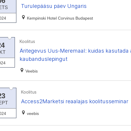
06
Turulepääsu päev Ungaris
ETS
024
Kempinski Hotel Corvinus Budapest
Koolitus
24
Äritegevus Uus-Meremaal: kuidas kasutada 
KT
kaubanduslepingut
024
Veebis
Koolitus
23
Access2Marketsi reaalajas koolitusseminar
EPT
024
veebis