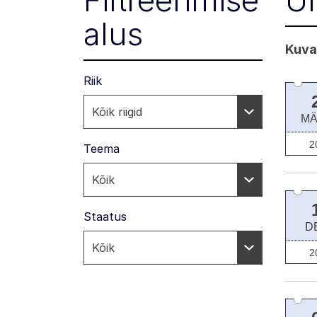
Filtreerimise
Ür
alus
Kuva
Riik
MÄ
2
Teema
Staatus
D
2