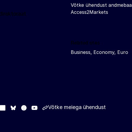
Võtke ühendust andmebaa
Access2Markets
irektoraat
Related sites
Business, Economy, Euro
Võtke meiega ühendust
stodon
LinkedIn
Facebook
Youtube
Other networks
Bluesky