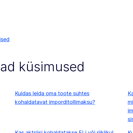
ised
vad küsimused
Kuidas leida oma toote suhtes
Ka
kohaldatavat imporditollimaksu?
mi
im
si
Kas aktsiisi kohaldatakse ELi või riiklikul
Ku