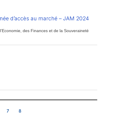
urnée d’accès au marché – JAM 2024
l’Economie, des Finances et de la Souveraineté
7
8
7
8