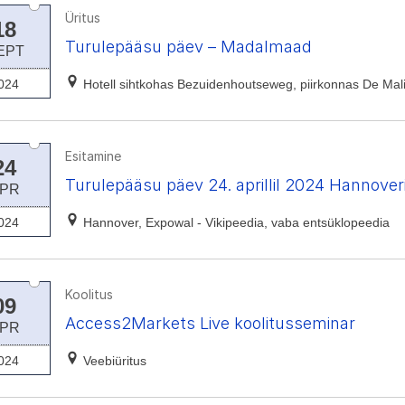
Üritus
18
Turulepääsu päev – Madalmaad
EPT
024
Hotell sihtkohas Bezuidenhoutseweg, piirkonnas De Ma
Esitamine
24
Turulepääsu päev 24. aprillil 2024 Hannove
PR
024
Hannover, Expowal - Vikipeedia, vaba entsüklopeedia
Koolitus
09
Access2Markets Live koolitusseminar
PR
024
Veebiüritus