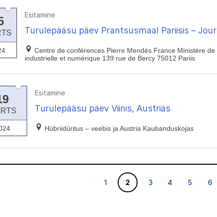
Esitamine
5
Turulepääsu päev Prantsusmaal Pariisis – Jo
RTS
24
Centre de conférences Pierre Mendès France Ministère de 
industrielle et numérique 139 rue de Bercy 75012 Pariis
Esitamine
19
Turulepääsu päev Viinis, Austrias
RTS
024
Hübriidüritus – veebis ja Austria Kaubanduskojas
1
2
3
4
5
6
1
2
3
4
5
6