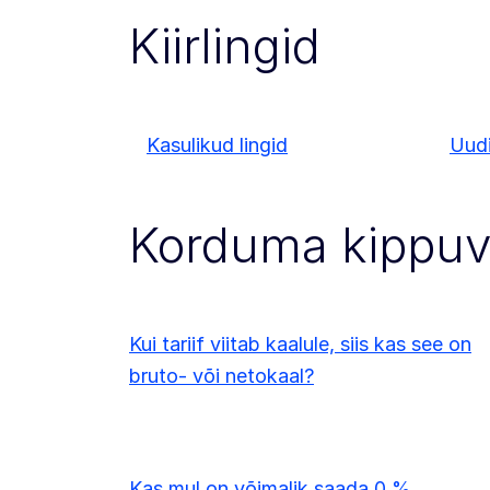
Kiirlingid
Kasulikud lingid
Uud
Korduma kippu
Kui tariif viitab kaalule, siis kas see on
bruto- või netokaal?
Kas mul on võimalik saada 0 %