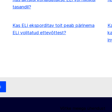
tasandil?
Kas ELi eksporditav toit peab pärinema
K
ELi volitatud ettevõttest?
ka
in
i
Võtke meiega ühendust