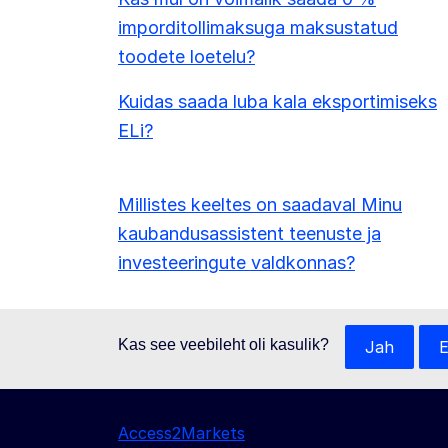
imporditollimaksuga maksustatud
toodete loetelu?
Kuidas saada luba kala eksportimiseks
ELi?
Millistes keeltes on saadaval Minu
kaubandusassistent teenuste ja
investeeringute valdkonnas?
Kas see veebileht oli kasulik?
Jah
E
Access2Markets