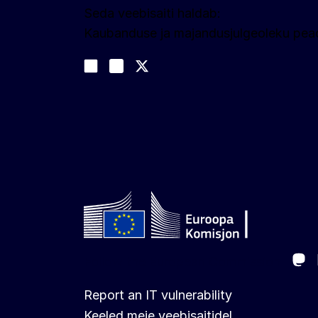
Seda veebisaiti haldab:
Kaubanduse ja majandusjulgeoleku pead
Jälgige meid
Join us on LinkedIn
#EUtrade
Trade-Off podcast
Ma
Follow the European Commission
Report an IT vulnerability
Keeled meie veebisaitidel