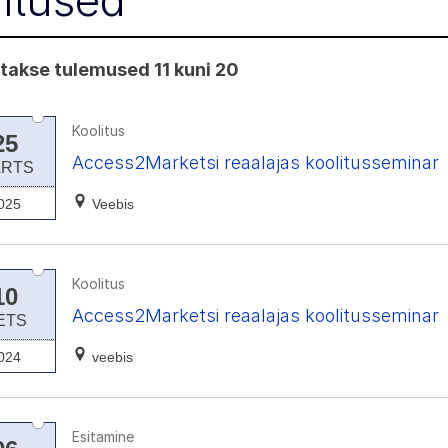
itused
takse tulemused 11 kuni 20
Koolitus
25
Access2Marketsi reaalajas koolitusseminar
RTS
025
Veebis
Koolitus
10
Access2Marketsi reaalajas koolitusseminar
ETS
024
veebis
Esitamine