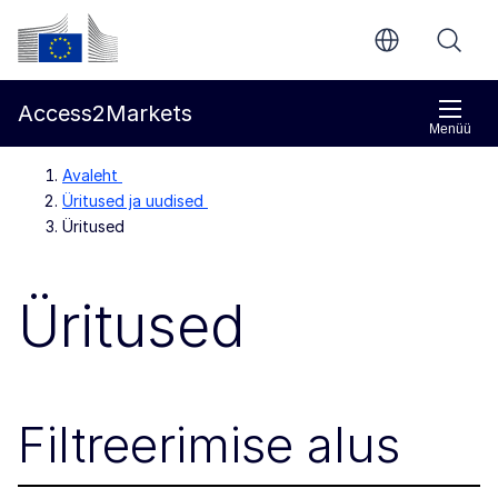
Põhisisu juurde
Euroopa Komisjon
Access2Markets
Menüü
Avaleht
Üritused ja uudised
Üritused
Üritused
Filtreerimise alus