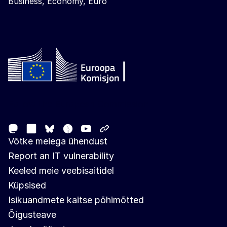
Business, Economy, Euro
Follow the European Commission
Mastodon
LinkedIn
Facebook
Youtube
Other networks
Bluesky
Võtke meiega ühendust
Report an IT vulnerability
Keeled meie veebisaitidel
Küpsised
Isikuandmete kaitse põhimõtted
Õigusteave