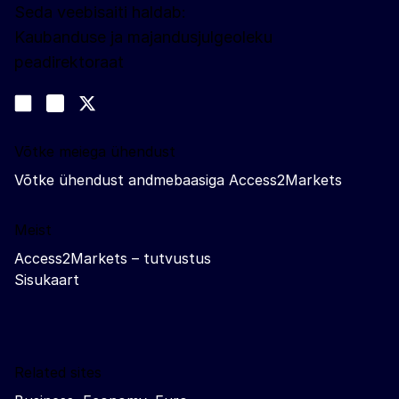
Seda veebisaiti haldab:
Kaubanduse ja majandusjulgeoleku
peadirektoraat
Jälgige meid
Join us on LinkedIn
#EUtrade
Trade-Off podcast
Võtke meiega ühendust
Võtke ühendust andmebaasiga Access2Markets
Meist
Access2Markets – tutvustus
Sisukaart
Related sites