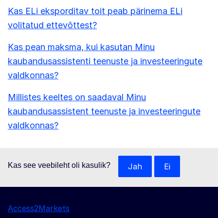
Kas ELi eksporditav toit peab pärinema ELi
volitatud ettevõttest?
Kas pean maksma, kui kasutan Minu
kaubandusassistenti teenuste ja investeeringute
valdkonnas?
Millistes keeltes on saadaval Minu
kaubandusassistent teenuste ja investeeringute
valdkonnas?
Kas see veebileht oli kasulik?
Jah
Ei
Access2Markets