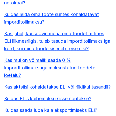
netokaal?
Kuidas leida oma toote suhtes kohaldatavat
imporditollimaksu?
Kas juhul, kui soovin müüa oma toodet mitmes
ELi liikmesriigis, tuleb tasuda imporditollimaks iga
kord, kui minu toode siseneb teise riiki?
Kas mul on võimalik saada 0 %
imporditollimaksuga maksustatud toodete
loetelu?
Kas aktsiisi kohaldatakse ELi või riiklikul tasandil?
Kuidas ELis käibemaksu sisse nõutakse?
Kuidas saada luba kala eksportimiseks ELi?