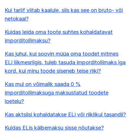
Kui tariif viitab kaalule, siis kas see on bruto- või
netokaal?
Kuidas leida oma toote suhtes kohaldatavat
imporditollimaksu?
Kas juhul, kui soovin müüa oma toodet mitmes
ELi liikmesriigis, tuleb tasuda imporditollimaks iga
kord, kui minu toode siseneb teise riiki?
Kas mul on võimalik saada 0 %
imporditollimaksuga maksustatud toodete
loetelu?
Kas aktsiisi kohaldatakse ELi või riiklikul tasandil?
Kuidas ELis käibemaksu sisse nõutakse?