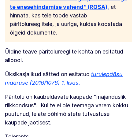
te enesehindamise vahend“ (ROSA),
et
hinnata, kas teie toode vastab
päritolureeglitele, ja uurige, kuidas koostada
õigeid dokumente.
Üldine teave päritolureeglite kohta on esitatud
allpool.
Üksikasjalikud sätted on esitatud
turulepääsu
määruse (2016/1076) 1. lisas.
Päritolu on kaubeldavate kaupade "majanduslik
riikkondsus". Kui te ei ole teemaga varem kokku
puutunud, leiate põhimõistete tutvustuse
kaupade jaotisest.
Tolerants