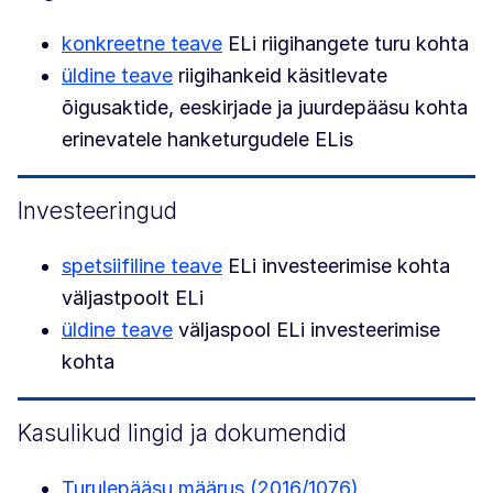
konkreetne teave
ELi riigihangete turu kohta
üldine teave
riigihankeid käsitlevate
õigusaktide, eeskirjade ja juurdepääsu kohta
erinevatele hanketurgudele ELis
Investeeringud
spetsiifiline teave
ELi investeerimise kohta
väljastpoolt ELi
üldine teave
väljaspool ELi investeerimise
kohta
Kasulikud lingid ja dokumendid
Turulepääsu määrus (2016/1076)