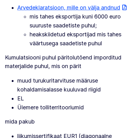
Arvedeklaratsioon, mille on välja andnud
mis tahes eksportija kuni 6000 euro
suuruste saadetiste puhul;
heakskiidetud eksportijad mis tahes
väärtusega saadetiste puhul
Kumulatsiooni puhul päritolutõend imporditud
materjalide puhul, mis on pärit
muud turukuritarvituse määruse
kohaldamisalasse kuuluvad riigid
EL
Ülemere tolliterritooriumid
mida pakub
liikumissertifikaat EUR1 (diagonaalne