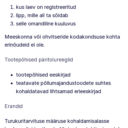
kus laev on registreeritud
lipp, mille all ta sõidab
selle omandiline kuuluvus
Meeskonna või ohvitseride kodakondsuse kohta
erinõudeid ei ole.
Tootepõhised päritolureeglid
tootepõhised eeskirjad
teatavate põllumajandustoodete suhtes
kohaldatavad lihtsamad erieeskirjad
Erandid
Turukuritarvituse määruse kohaldamisalasse