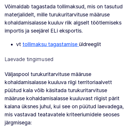
Võimaldab tagastada tollimaksud, mis on tasutud
materjalidelt, mille turukuritarvituse määruse
kohaldamisalasse kuuluv riik algselt töötlemiseks
importis ja seejärel ELi eksportis.
vt
tollimaksu tagastamise
üldreeglit
Laevade tingimused
Väljaspool turukuritarvituse määruse
kohaldamisalasse kuuluva riigi territoriaalvett
püütud kala võib käsitada turukuritarvituse
määruse kohaldamisalasse kuuluvast riigist pärit
kalana üksnes juhul, kui see on püütud laevadega,
mis vastavad teatavatele kriteeriumidele seoses
järgmisega: