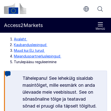
Põhisisu juurde
Euroopa Komisjon
Access2Markets
Menüü
Avaleht
Kaubanduslepingud
Muud kui ELi turud
Majanduspartnerluslepingud
Turulepääsu reguleerimine
Tähelepanu! See lehekülg sisaldab
masintõlget, mille eesmärk on anda
ülevaade meie veebisisust. See on
sõnasõnaline tõlge ja teatavad
sõnad ei pruugi olla täpselt tõlgitud.