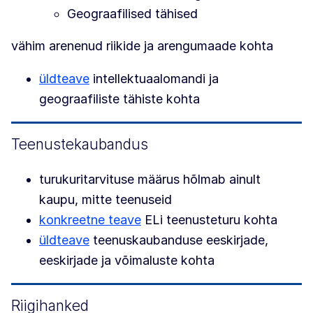
Geograafilised tähised
vähim arenenud riikide ja arengumaade kohta
üldteave
intellektuaalomandi ja
geograafiliste tähiste kohta
Teenustekaubandus
turukuritarvituse määrus hõlmab ainult
kaupu, mitte teenuseid
konkreetne teave
ELi teenusteturu kohta
üldteave
teenuskaubanduse eeskirjade,
eeskirjade ja võimaluste kohta
Riigihanked