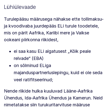
Lühiülevaade
Turulepääsu määrusega nähakse ette tollimaksu-
ja kvoodivaba juurdepääs ELi turule toodetele,
mis on pärit Aafrika, Kariibi mere ja Vaikse
ookeani piirkonna riikidest,
ei saa kasu ELi algatusest „Kõik peale
relvade“ (EBA)
on sõlminud ELiga
majanduspartnerluslepingu, kuid ei ole seda
veel ratifitseerinud;
Nende riikide hulka kuuluvad Lääne-Aafrika
Ühendus, Ida-Aafrika Ühendus ja Kamerun. Neid
nimetatakse siin turukuritarvituse määruse