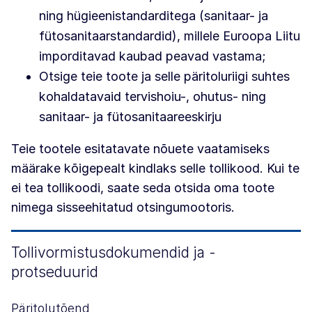
ning hügieenistandarditega (sanitaar- ja
fütosanitaarstandardid), millele Euroopa Liitu
imporditavad kaubad peavad vastama;
Otsige teie toote ja selle päritoluriigi suhtes
kohaldatavaid tervishoiu-, ohutus- ning
sanitaar- ja fütosanitaareeskirju
Teie tootele esitatavate nõuete vaatamiseks
määrake kõigepealt kindlaks selle tollikood. Kui te
ei tea tollikoodi, saate seda otsida oma toote
nimega sisseehitatud otsingumootoris.
Tollivormistusdokumendid ja -
protseduurid
Päritolutõend