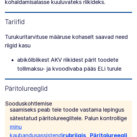
kohaldamisalasse kuuluvateks riikideks.
Tariifid
Turukuritarvituse määruse kohaselt saavad need
riigid kasu
abikõlblikest AKV riikidest pärit toodete
tollimaksu- ja kvoodivaba pääs ELi turule
Päritolureeglid
Sooduskohtlemise
saamiseks peab teie toode vastama lepingus
sätestatud päritolureeglitele. Palun kontrollige
minu
kaubandusassistendi
rubriigis
„Päritolureegli