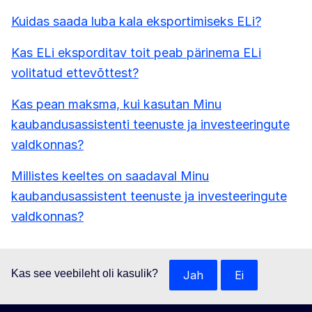
Kuidas saada luba kala eksportimiseks ELi?
Kas ELi eksporditav toit peab pärinema ELi
volitatud ettevõttest?
Kas pean maksma, kui kasutan Minu
kaubandusassistenti teenuste ja investeeringute
valdkonnas?
Millistes keeltes on saadaval Minu
kaubandusassistent teenuste ja investeeringute
valdkonnas?
Kas see veebileht oli kasulik?
Jah
Ei