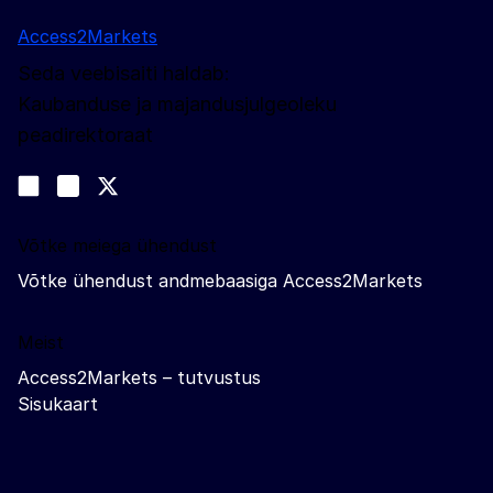
Access2Markets
Seda veebisaiti haldab:
Kaubanduse ja majandusjulgeoleku
peadirektoraat
Jälgige meid
Join us on LinkedIn
#EUtrade
Trade-Off podcast
Võtke meiega ühendust
Võtke ühendust andmebaasiga Access2Markets
Meist
Access2Markets – tutvustus
Sisukaart