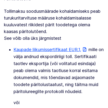
Tollimaksu soodusmäärade kohaldamiseks peab
turukuritarvituse määruse kohaldamisalasse
kuuluvatest riikidest pärit toodetega olema
kaasas päritolutõend.
See võib olla üks järgmistest
Kaupade liikumissertifikaat EUR.1,
mille on
välja andnud ekspordiriigi toll. Sertifikaati
taotlev eksportija (või volitatud esindaja)
peab olema valmis taotluse korral esitama
dokumendid, mis tõendavad asjaomaste
toodete päritolustaatust, ning täitma muid
päritolureeglite protokolli nõudeid.
või