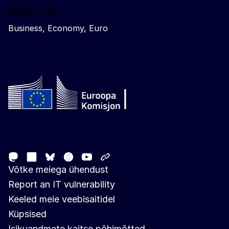
Related sites
Business, Economy, Euro
Follow the European Commission
Mastodon
LinkedIn
Facebook
Youtube
Other networks
Bluesky
Võtke meiega ühendust
Report an IT vulnerability
Keeled meie veebisaitidel
Küpsised
Isikuandmete kaitse põhimõtted