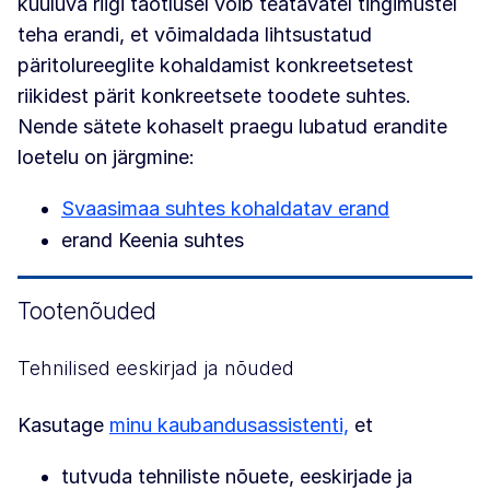
kuuluva riigi taotlusel võib teatavatel tingimustel
teha erandi, et võimaldada lihtsustatud
päritolureeglite kohaldamist konkreetsetest
riikidest pärit konkreetsete toodete suhtes.
Nende sätete kohaselt praegu lubatud erandite
loetelu on järgmine:
Svaasimaa suhtes kohaldatav erand
erand Keenia suhtes
Tootenõuded
Tehnilised eeskirjad ja nõuded
Kasutage
minu kaubandusassistenti,
et
tutvuda tehniliste nõuete, eeskirjade ja