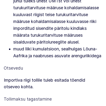
juhul tuleks ühest ÜMTst või ühest
turukuritarvituse määruse kohaldamisalasse
kuuluvast riigist teise turukuritarvituse
määruse kohaldamisalasse kuuluvasse riiki
imporditud sisendite päritolu kindlaks
määrata turukuritarvituse määruses
sisalduvate päritolureeglite alusel.
muud liiki kumulatsioon, sealhulgas Lõuna-
Aafrika ja naabruses asuvate arenguriikidega
Otsevedu
Importiva riigi tollile tuleb esitada tõendid
otseveo kohta.
Tollimaksu tagastamine