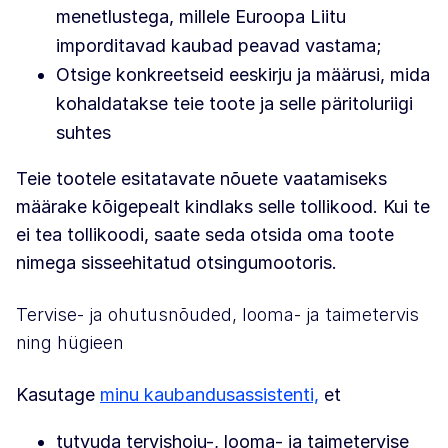
menetlustega, millele Euroopa Liitu
imporditavad kaubad peavad vastama;
Otsige konkreetseid eeskirju ja määrusi, mida
kohaldatakse teie toote ja selle päritoluriigi
suhtes
Teie tootele esitatavate nõuete vaatamiseks
määrake kõigepealt kindlaks selle tollikood. Kui te
ei tea tollikoodi, saate seda otsida oma toote
nimega sisseehitatud otsingumootoris.
Tervise- ja ohutusnõuded, looma- ja taimetervis
ning hügieen
Kasutage
minu kaubandusassistenti,
et
tutvuda tervishoiu-, looma- ja taimetervise