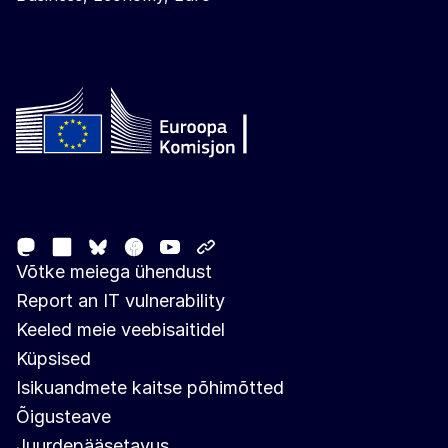
Follow the European Commission
Mastodon
LinkedIn
Facebook
Youtube
Other networks
Bluesky
Võtke meiega ühendust
Report an IT vulnerability
Keeled meie veebisaitidel
Küpsised
Isikuandmete kaitse põhimõtted
Õigusteave
Juurdepääsetavus