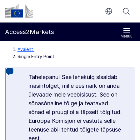
Põhisisu juurde
Euroopa Komisjon
Access2Markets
Menüü
Avaleht
Single Entry Point
Tähelepanu! See lehekülg sisaldab
masintõlget, mille eesmärk on anda
ülevaade meie veebisisust. See on
sõnasõnaline tõlge ja teatavad
sõnad ei pruugi olla täpselt tõlgitud.
Euroopa Komisjon ei vastuta selle
teenuse abil tehtud tõlgete täpsuse
eest.