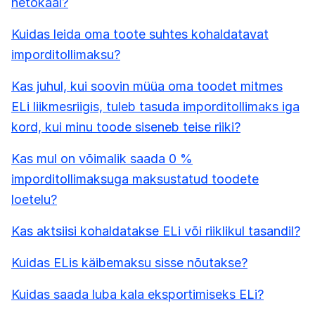
netokaal?
Kuidas leida oma toote suhtes kohaldatavat
imporditollimaksu?
Kas juhul, kui soovin müüa oma toodet mitmes
ELi liikmesriigis, tuleb tasuda imporditollimaks iga
kord, kui minu toode siseneb teise riiki?
Kas mul on võimalik saada 0 %
imporditollimaksuga maksustatud toodete
loetelu?
Kas aktsiisi kohaldatakse ELi või riiklikul tasandil?
Kuidas ELis käibemaksu sisse nõutakse?
Kuidas saada luba kala eksportimiseks ELi?