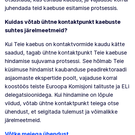
juhendada teid kaebuse esitamise protsessis.
Kuidas võtab ühtne kontaktpunkt kaebuste
suhtes järelmeetmeid?
Kui Teie kaebus on kontaktvormide kaudu kätte
saadud, tagab ühtne kontaktpunkt Teie kaebuse
hindamise sujuvama protsessi. See hõlmab Teie
küsimuse hindamist kaubanduse peadirektoraadi
asjaomaste ekspertide poolt, vajaduse korral
koostöös teiste Euroopa Komisjoni talituste ja ELi
delegatsioonidega. Kui hindamine on lõpule
viidud, võtab ühtne kontaktpunkt teiega otse
ühendust, et selgitada tulemust ja võimalikke
järelmeetmeid.
Võtke meiega ühendust