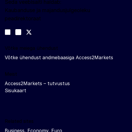
Seda veebisaiti haldab:
Kaubanduse ja majandusjulgeoleku
peadirektoraat
Jälgige meid
Join us on LinkedIn
#EUtrade
Trade-Off podcast
Võtke meiega ühendust
Võtke ühendust andmebaasiga Access2Markets
Meist
Access2Markets – tutvustus
Sisukaart
Related sites
Business, Economy, Euro