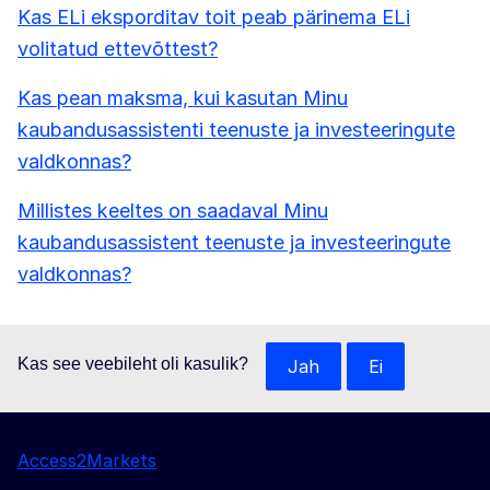
Kas ELi eksporditav toit peab pärinema ELi
volitatud ettevõttest?
Kas pean maksma, kui kasutan Minu
kaubandusassistenti teenuste ja investeeringute
valdkonnas?
Millistes keeltes on saadaval Minu
kaubandusassistent teenuste ja investeeringute
valdkonnas?
Kas see veebileht oli kasulik?
Jah
Ei
Access2Markets