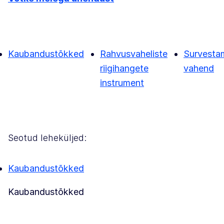
Kaubandustõkked
Rahvusvaheliste
Survesta
riigihangete
vahend
instrument
Seotud leheküljed:
Kaubandustõkked
Kaubandustõkked