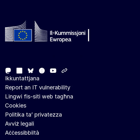
Follow the European Commission
Mastodon
LinkedIn
Facebook
Youtube
Other networks
Bluesky
Ikkuntattjana
Report an IT vulnerability
Lingwi fis-siti web tagħna
Cookies
Politika ta’ privatezza
Avviż legali
Aċċessibbiltà