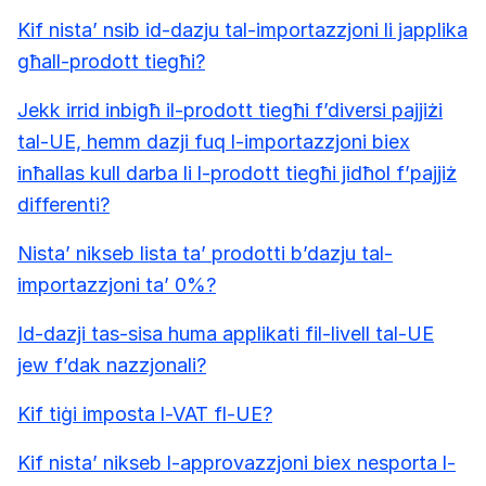
Kif nista’ nsib id-dazju tal-importazzjoni li japplika
għall-prodott tiegħi?
Jekk irrid inbigħ il-prodott tiegħi f’diversi pajjiżi
tal-UE, hemm dazji fuq l-importazzjoni biex
inħallas kull darba li l-prodott tiegħi jidħol f’pajjiż
differenti?
Nista’ nikseb lista ta’ prodotti b’dazju tal-
importazzjoni ta’ 0%?
Id-dazji tas-sisa huma applikati fil-livell tal-UE
jew f’dak nazzjonali?
Kif tiġi imposta l-VAT fl-UE?
Kif nista’ nikseb l-approvazzjoni biex nesporta l-