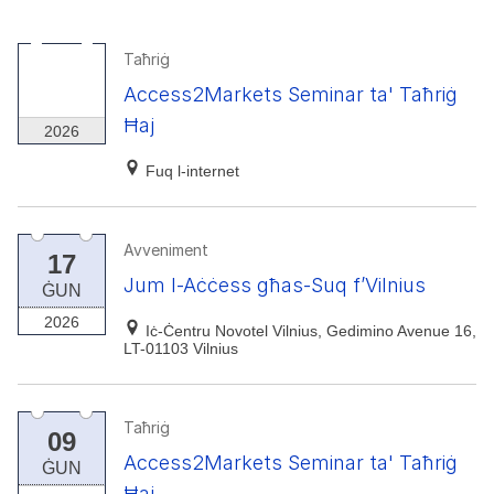
Taħriġ
29
Access2Markets Seminar ta' Taħriġ
SET
Ħaj
2026
Fuq l-internet
Avveniment
17
Jum l-Aċċess għas-Suq f’Vilnius
ĠUN
2026
Iċ-Ċentru Novotel Vilnius, Gedimino Avenue 16,
LT-01103 Vilnius
Taħriġ
09
Access2Markets Seminar ta' Taħriġ
ĠUN
Ħaj