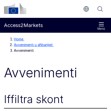
Mur għall-kontenut ewlieni
Kummissjoni Ewropea
Access2Markets
Menù
Home
Avvenimenti u aħbarijiet
Avvenimenti
Avvenimenti
Iffiltra skont