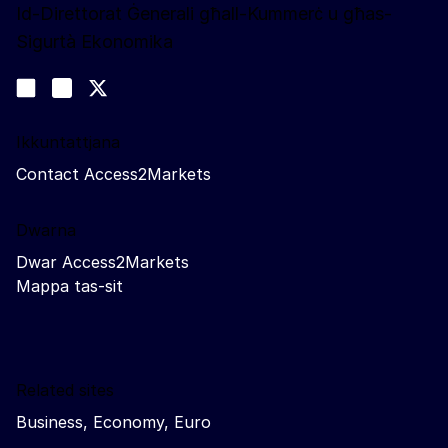
Id-Direttorat Ġenerali għall-Kummerċ u għas-
Sigurtà Ekonomika
Segwina
Join us on LinkedIn
#EUtrade
Trade-Off podcast
Ikkuntattjana
Contact Access2Markets
Dwarna
Dwar Access2Markets
Mappa tas-sit
Related sites
Business, Economy, Euro