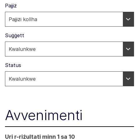
Pajjiż
Suġġett
Status
Avvenimenti
Uri r-riżultati minn 1 sa 10