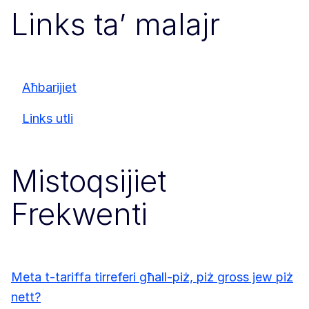
Links ta’ malajr
Aħbarijiet
Links utli
Mistoqsijiet
Frekwenti
Meta t-tariffa tirreferi għall-piż, piż gross jew piż
nett?