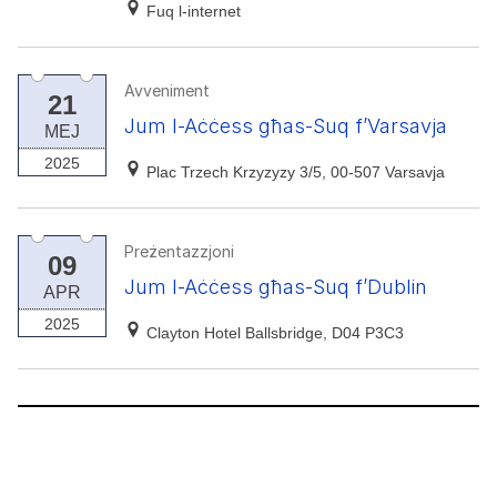
Fuq l-internet
Avveniment
21
Jum l-Aċċess għas-Suq f’Varsavja
MEJ
2025
Plac Trzech Krzyzyzy 3/5, 00-507 Varsavja
Preżentazzjoni
09
Jum l-Aċċess għas-Suq f’Dublin
APR
2025
Clayton Hotel Ballsbridge, D04 P3C3