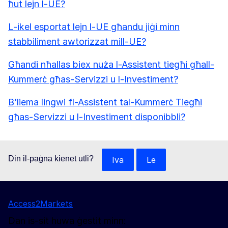
ħut lejn l-UE?
L-ikel esportat lejn l-UE għandu jiġi minn
stabbiliment awtorizzat mill-UE?
Għandi nħallas biex nuża l-Assistent tiegħi għall-
Kummerċ għas-Servizzi u l-Investiment?
B’liema lingwi fl-Assistent tal-Kummerċ Tiegħi
għas-Servizzi u l-Investiment disponibbli?
Din il-paġna kienet utli?
Iva
Le
Access2Markets
Dan is-sit huwa ġestit minn: