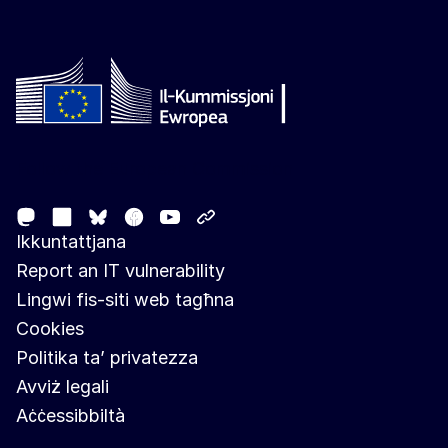
Follow the European Commission
Mastodon
LinkedIn
Facebook
Youtube
Other networks
Bluesky
Ikkuntattjana
Report an IT vulnerability
Lingwi fis-siti web tagħna
Cookies
Politika ta’ privatezza
Avviż legali
Aċċessibbiltà