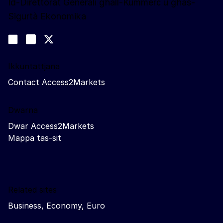
Id-Direttorat Ġenerali għall-Kummerċ u għas-
Sigurtà Ekonomika
Segwina
Join us on LinkedIn
#EUtrade
Trade-Off podcast
Ikkuntattjana
Contact Access2Markets
Dwarna
Dwar Access2Markets
Mappa tas-sit
Related sites
Business, Economy, Euro