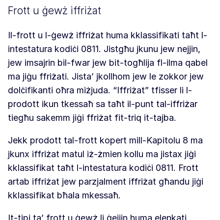
Frott u ġewż iffriżat
Il-frott u l-ġewż iffriżat huma kklassifikati taħt l-
intestatura kodiċi 0811. Jistgħu jkunu jew nejjin,
jew imsajrin bil-fwar jew bit-togħlija fl-ilma qabel
ma jiġu ffriżati. Jista’ jkollhom jew le zokkor jew
dolċifikanti oħra miżjuda. “Iffriżat” tfisser li l-
prodott ikun tkessaħ sa taħt il-punt tal-iffriżar
tiegħu sakemm jiġi ffriżat fit-triq it-tajba.
Jekk prodott tal-frott kopert mill-Kapitolu 8 ma
jkunx iffriżat matul iż-żmien kollu ma jistax jiġi
kklassifikat taħt l-intestatura kodiċi 0811. Frott
artab iffriżat jew parzjalment iffriżat għandu jiġi
kklassifikat bħala mkessaħ.
It-tipi ta’ frott u ġewż li ġejjin huma elenkati