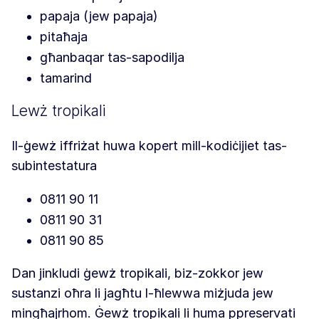
papaja (jew papaja)
pitaħaja
għanbaqar tas-sapodilja
tamarind
Lewż tropikali
Il-ġewż iffriżat huwa kopert mill-kodiċijiet tas-
subintestatura
0811 90 11
0811 90 31
0811 90 85
Dan jinkludi ġewż tropikali, biz-zokkor jew
sustanzi oħra li jagħtu l-ħlewwa miżjuda jew
mingħajrhom. Ġewż tropikali li huma ppreservati