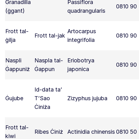
Granadilla
Passiflora
0810 90
(ġgant)
quadrangularis
Frott tal-
Artocarpus
Frott tal-jak
0810 90
ġilja
integrifolia
Naspli
Naspla tal-
Eriobotrya
0810 90
Ġappuniż
Ġappun
japonica
Id-data ta’
Ġujube
T’Sao
Zizyphus jujuba
0810 90
Ċiniża
Frott tal-
Ribes Ċiniż
Actinidia chinensis
0810 50
kiwi