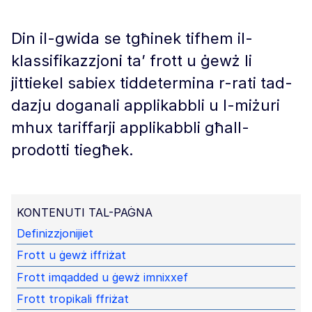
Din il-gwida se tgħinek tifhem il-
klassifikazzjoni ta’ frott u ġewż li
jittiekel sabiex tiddetermina r-rati tad-
dazju doganali applikabbli u l-miżuri
mhux tariffarji applikabbli għall-
prodotti tiegħek.
KONTENUTI TAL-PAĠNA
Definizzjonijiet
Frott u ġewż iffriżat
Frott imqadded u ġewż imnixxef
Frott tropikali ffriżat