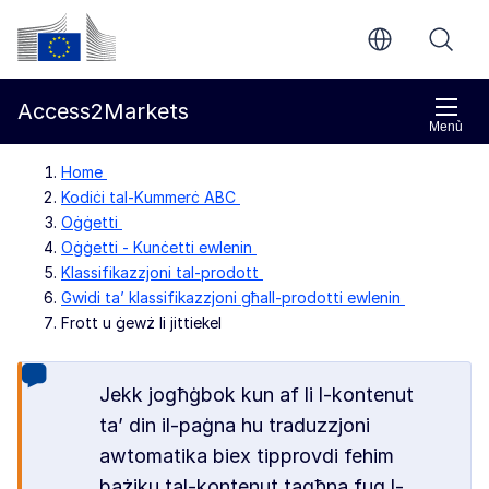
Mur għall-kontenut ewlieni
Kummissjoni Ewropea
Access2Markets
Menù
Home
Kodiċi tal-Kummerċ ABC
Oġġetti
Oġġetti - Kunċetti ewlenin
Klassifikazzjoni tal-prodott
Gwidi ta’ klassifikazzjoni għall-prodotti ewlenin
Frott u ġewż li jittiekel
Jekk jogħġbok kun af li l-kontenut
ta’ din il-paġna hu traduzzjoni
awtomatika biex tipprovdi fehim
bażiku tal-kontenut tagħna fuq l-