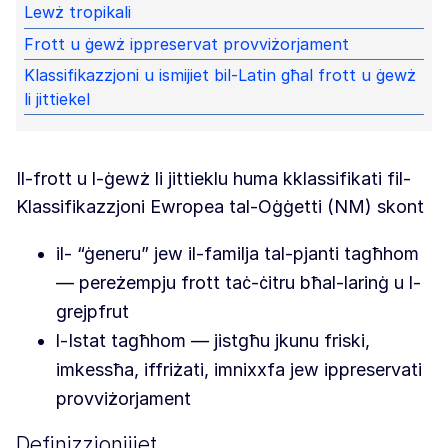
Lewż tropikali
Frott u ġewż ippreservat provviżorjament
Klassifikazzjoni u ismijiet bil-Latin għal frott u ġewż
li jittiekel
Il-frott u l-ġewż li jittieklu huma kklassifikati fil-
Klassifikazzjoni Ewropea tal-Oġġetti (NM) skont
il- “ġeneru” jew il-familja tal-pjanti tagħhom
— pereżempju frott taċ-ċitru bħal-larinġ u l-
grejpfrut
l-Istat tagħhom — jistgħu jkunu friski,
imkessħa, iffriżati, imnixxfa jew ippreservati
provviżorjament
Definizzjonijiet