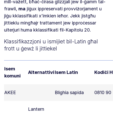
mill-vażett, bħaċ-ċirasa glizzjali jew il-ġamm tal-
frawli,
ma
jiġux ippreservati provviżorjament u
jiġu kklassifikati x’imkien ieħor. Jekk jistgħu
jittieklu mingħajr trattament jew ipproċessar
ulterjuri huma kklassifikati fil-Kapitolu 20.
Klassifikazzjoni u ismijiet bil-Latin għal
frott u ġewż li jittiekel
Isem
Alternattivi
Isem Latin
Kodiċi 
komuni
AKEE
Blighia sapida
0810 90
Lantern