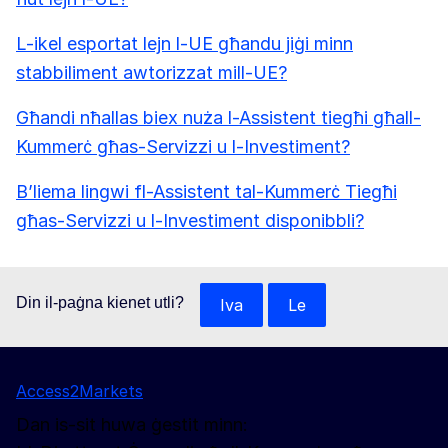
L-ikel esportat lejn l-UE għandu jiġi minn
stabbiliment awtorizzat mill-UE?
Għandi nħallas biex nuża l-Assistent tiegħi għall-
Kummerċ għas-Servizzi u l-Investiment?
B’liema lingwi fl-Assistent tal-Kummerċ Tiegħi
għas-Servizzi u l-Investiment disponibbli?
Din il-paġna kienet utli?
Iva
Le
Access2Markets
Dan is-sit huwa ġestit minn: