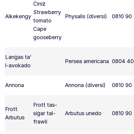
Ċiniż
Strawberry
Alkekengy
Physalis (diversi)
0810 90
tomato
Cape
gooseberry
Lanġas ta’
Persea americana
0804 40
l-avokado
Annona
Annona (diversi)
0810 90
Frott tas-
Frott
siġar tal-
Arbutus unedo
0810 90
Arbutus
frawli