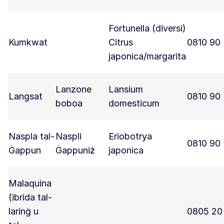
Fortunella (diversi)
Kumkwat
Citrus
0810 90
japonica/margarita
Lanzone
Lansium
Langsat
0810 90
boboa
domesticum
Naspla tal-
Naspli
Eriobotrya
0810 90
Ġappun
Ġappuniż
japonica
Malaquina
(ibrida tal-
larinġ u
0805 20