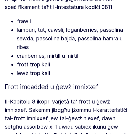
speċifikament taħt l-intestatura kodiċi 0811
frawli
lampun, tut, ċawsli, loganberries, passolina
sewda, passolina bajda, passolina ħamra u
ribes
cranberries, mirtill u mirtill
frott tropikali
lewż tropikali
Frott imqadded u ġewż imnixxef
Il-Kapitolu 8 ikopri varjetà ta’ frott u ġewż
imnixxef. Sakemm jibqgħu jżommu l-karatteristiċi
tal-frott imnixxef jew tal-ġewż niexef, dawn
setgħu assorbew xi fluwidu sabiex ikunu ġew