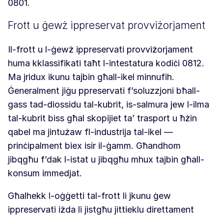
0801.
Frott u ġewż ippreservat provviżorjament
Il-frott u l-ġewż ippreservati provviżorjament
huma kklassifikati taħt l-intestatura kodiċi 0812.
Ma jridux ikunu tajbin għall-ikel minnufih.
Ġeneralment jiġu ppreservati f’soluzzjoni bħall-
gass tad-diossidu tal-kubrit, is-salmura jew l-ilma
tal-kubrit biss għal skopijiet ta’ trasport u ħżin
qabel ma jintużaw fl-industrija tal-ikel —
prinċipalment biex isir il-ġamm. Għandhom
jibqgħu f’dak l-istat u jibqgħu mhux tajbin għall-
konsum immedjat.
Għalhekk l-oġġetti tal-frott li jkunu ġew
ippreservati iżda li jistgħu jittieklu direttament