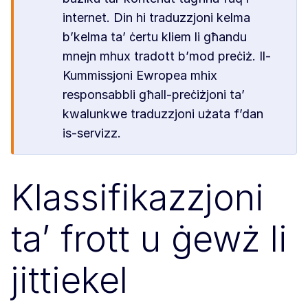
internet. Din hi traduzzjoni kelma
b’kelma ta’ ċertu kliem li għandu
mnejn mhux tradott b’mod preċiż. Il-
Kummissjoni Ewropea mhix
responsabbli għall-preċiżjoni ta’
kwalunkwe traduzzjoni użata f’dan
is-servizz.
Klassifikazzjoni
ta’ frott u ġewż li
jittiekel