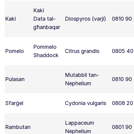
Kaki
Kaki
Data tal-
Diospyros (varji)
0810 90
għanbaqar
Pommelo
Pomelo
Citrus grandis
0805 40
Shaddock
Mutabbli tan-
Pulasan
0810 90
Nephelium
Sfarġel
Cydonia vulgaris
0808 20
Lappaceum
Rambutan
0801 90
Nephelium