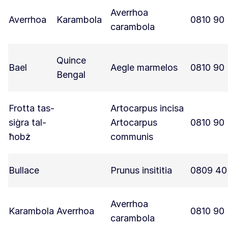
Averrhoa
Averrhoa
Karambola
0810 90
carambola
Quince
Bael
Aegle marmelos
0810 90
Bengal
Frotta tas-
Artocarpus incisa
siġra tal-
Artocarpus
0810 90
ħobż
communis
Bullace
Prunus insititia
0809 40
Averrhoa
Karambola
Averrhoa
0810 90
carambola