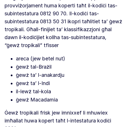
provviżorjament huma koperti taħt il-kodiċi tas-
subintestatura 0812 90 70. Il-kodiċi tas-
subintestatura 0813 50 31 ikopri taħlitiet ta’ ġewż
tropikali. Għall-finijiet ta’ klassifikazzjoni għal
dawn il-kodiċijiet kollha tas-subintestatura,
“ġewż tropikali” tfisser
areca (jew betel nut)
ġewż tal-Brażil
ġewż ta’ l-anakardju
ġewż ta’ l-Indi
il-lewż tal-kola
ġewż Macadamia
Ġewż tropikali frisk jew imnixxef li mhuwiex
imħallat huwa kopert taħt l-intestatura kodiċi