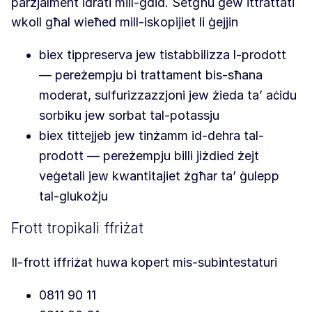
parzjalment idrati mill-ġdid. Setgħu ġew ittrattati
wkoll għal wieħed mill-iskopijiet li ġejjin
biex tippreserva jew tistabbilizza l-prodott
— pereżempju bi trattament bis-sħana
moderat, sulfurizzazzjoni jew żieda ta’ aċidu
sorbiku jew sorbat tal-potassju
biex tittejjeb jew tinżamm id-dehra tal-
prodott — pereżempju billi jiżdied żejt
veġetali jew kwantitajiet żgħar ta’ ġulepp
tal-glukożju
Frott tropikali ffriżat
Il-frott iffriżat huwa kopert mis-subintestaturi
0811 90 11