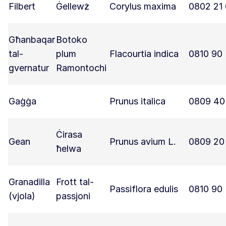
Filbert
Ġellewż
Corylus maxima
0802 21
Għanbaqar
Botoko
tal-
plum
Flacourtia indica
0810 90
gvernatur
Ramontochi
Gaġġa
Prunus italica
0809 40
Ċirasa
Gean
Prunus avium L.
0809 20
ħelwa
Granadilla
Frott tal-
Passiflora edulis
0810 90
(vjola)
passjoni