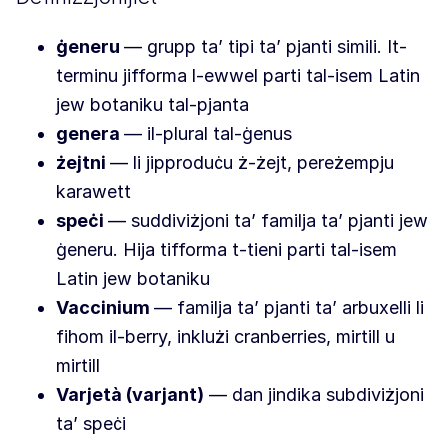
ġeneru
— grupp ta’ tipi ta’ pjanti simili. It-
terminu jifforma l-ewwel parti tal-isem Latin
jew botaniku tal-pjanta
genera
— il-plural tal-ġenus
żejtni
— li jipproduċu ż-żejt, pereżempju
karawett
speċi
— suddiviżjoni ta’ familja ta’ pjanti jew
ġeneru. Hija tifforma t-tieni parti tal-isem
Latin jew botaniku
Vaccinium
— familja ta’ pjanti ta’ arbuxelli li
fihom il-berry, inklużi cranberries, mirtill u
mirtill
Varjetà (varjant)
— dan jindika subdiviżjoni
ta’ speċi