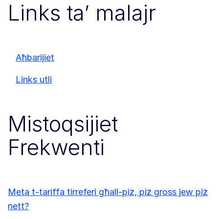
Links ta’ malajr
Aħbarijiet
Links utli
Mistoqsijiet
Frekwenti
Meta t-tariffa tirreferi għall-piż, piż gross jew piż
nett?