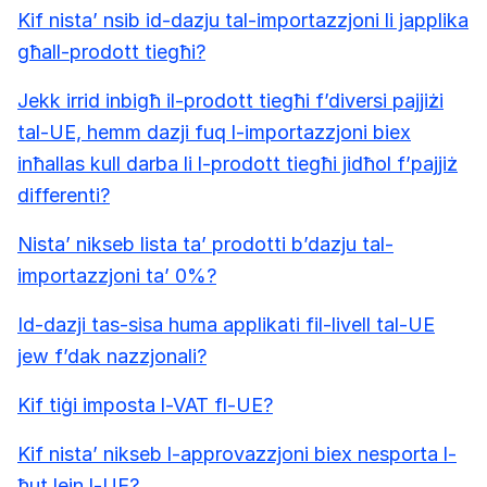
Kif nista’ nsib id-dazju tal-importazzjoni li japplika
għall-prodott tiegħi?
Jekk irrid inbigħ il-prodott tiegħi f’diversi pajjiżi
tal-UE, hemm dazji fuq l-importazzjoni biex
inħallas kull darba li l-prodott tiegħi jidħol f’pajjiż
differenti?
Nista’ nikseb lista ta’ prodotti b’dazju tal-
importazzjoni ta’ 0%?
Id-dazji tas-sisa huma applikati fil-livell tal-UE
jew f’dak nazzjonali?
Kif tiġi imposta l-VAT fl-UE?
Kif nista’ nikseb l-approvazzjoni biex nesporta l-
ħut lejn l-UE?