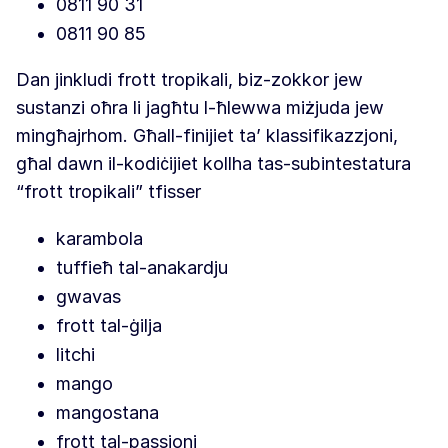
0811 90 31
0811 90 85
Dan jinkludi frott tropikali, biz-zokkor jew
sustanzi oħra li jagħtu l-ħlewwa miżjuda jew
mingħajrhom. Għall-finijiet ta’ klassifikazzjoni,
għal dawn il-kodiċijiet kollha tas-subintestatura
“frott tropikali” tfisser
karambola
tuffieħ tal-anakardju
gwavas
frott tal-ġilja
litchi
mango
mangostana
frott tal-passjoni