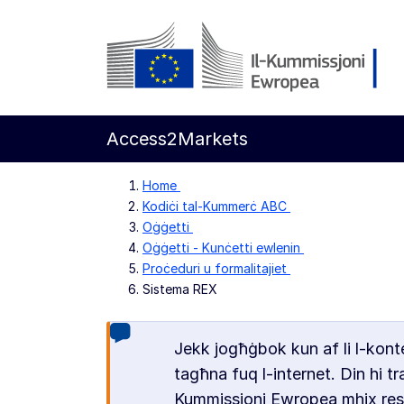
Mur għall-kontenut ewlieni
Kummissjoni Ewropea
Access2Markets
Home
Kodiċi tal-Kummerċ ABC
Oġġetti
Oġġetti - Kunċetti ewlenin
Proċeduri u formalitajiet
Sistema REX
Jekk jogħġbok kun af li l-kont
tagħna fuq l-internet. Din hi t
Kummissjoni Ewropea mhix respo