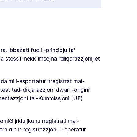
ra, ibbażati fuq il-prinċipju ta’
 stess l-hekk imsejħa “dikjarazzjonijiet
uda mill-esportatur irreġistrat mal-
st tad-dikjarazzjoni dwar l-oriġini
mentazzjoni tal-Kummissjoni (UE)
miċi jridu jkunu rreġistrati mal-
a din ir-reġistrazzjoni, l-operatur