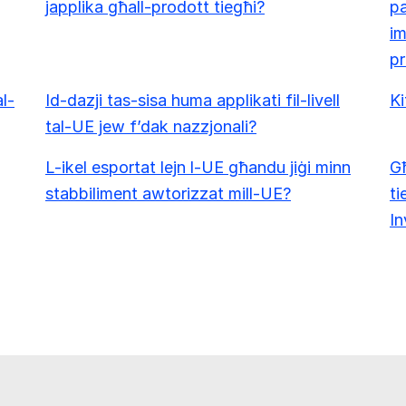
japplika għall-prodott tiegħi?
pa
im
pr
al-
Id-dazji tas-sisa huma applikati fil-livell
Ki
tal-UE jew f’dak nazzjonali?
L-ikel esportat lejn l-UE għandu jiġi minn
Għ
stabbiliment awtorizzat mill-UE?
ti
In