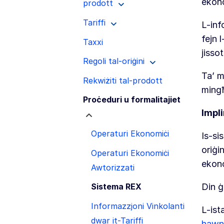
ekono
prodott
Tariffi
L-inf
fejn 
Taxxi
jisso
Regoli tal-oriġini
Ta’ m
Rekwiżiti tal-prodott
mingħ
Proċeduri u formalitajiet
Impl
Operaturi Ekonomiċi
Is-si
oriġi
Operaturi Ekonomiċi
ekono
Awtorizzati
Din ġ
Sistema REX
Informazzjoni Vinkolanti
L-ist
dwar it-Tariffi
hawn