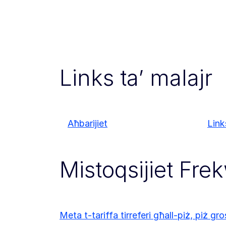
Links ta’ malajr
Aħbarijiet
Links
Mistoqsijiet Fre
Meta t-tariffa tirreferi għall-piż, piż gro