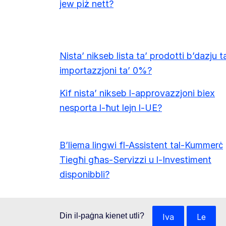
jew piż nett?
Nista’ nikseb lista ta’ prodotti b’dazju t
importazzjoni ta’ 0%?
Kif nista’ nikseb l-approvazzjoni biex
nesporta l-ħut lejn l-UE?
B’liema lingwi fl-Assistent tal-Kummerċ
Tiegħi għas-Servizzi u l-Investiment
disponibbli?
Din il-paġna kienet utli?
Iva
Le