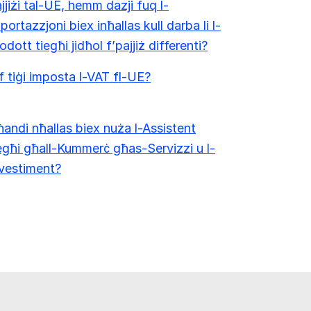
jjiżi tal-UE, hemm dazji fuq l-
portazzjoni biex inħallas kull darba li l-
odott tiegħi jidħol f’pajjiż differenti?
f tiġi imposta l-VAT fl-UE?
andi nħallas biex nuża l-Assistent
egħi għall-Kummerċ għas-Servizzi u l-
vestiment?