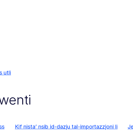
 utli
kwenti
ss
Kif nista’ nsib id-dazju tal-importazzjoni li
Je