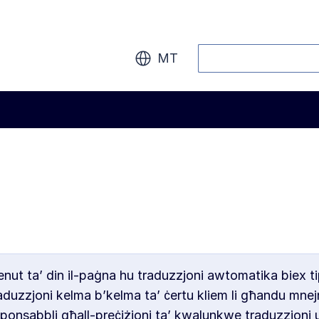
Fittex
MT
enut ta’ din il-paġna hu traduzzjoni awtomatika biex t
raduzzjoni kelma b’kelma ta’ ċertu kliem li għandu mnej
nsabbli għall-preċiżjoni ta’ kwalunkwe traduzzjoni u