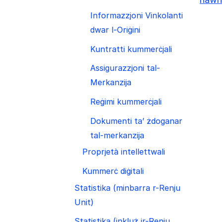
Informazzjoni Vinkolanti
dwar l-Oriġini
Kuntratti kummerċjali
Assigurazzjoni tal-
Merkanzija
Reġimi kummerċjali
Dokumenti ta’ żdoganar
tal-merkanzija
Proprjetà intellettwali
Kummerċ diġitali
Statistika (minbarra r-Renju
Unit)
Statistika (inkluż ir-Renju