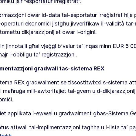
miku jsir “esportatur irreġistrat”.
ormazzjoni dwar id-data tal-esportatur irreġistrat hija
l-operaturi ekonomiċi jistgħu jivverifikaw il-validità tar-r
ttomettu dikjarazzjonijiet dwar l-oriġini.
in jinnota li għal vjeġġi b’valur ta’ inqas minn EUR 6 000,
ajr l-obbligu ta’ reġistrazzjoni.
imentazzjoni gradwali tas-sistema REX
stema REX gradwalment se tissostitwixxi s-sistema attw
ni maħruġa mill-awtoritajiet tal-gvern u d-dikjarazzjoni
miċi.
iet applikata l-ewwel u gradwalment għas-Sistema Ġen
atus attwali tal-implimentazzjoni tagħha u l-lista ta’ pajj
hekk
.