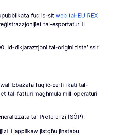
 ppubblikata fuq is-sit
web tal-EU REX
eġistrazzjonijiet tal-esportaturi li
 id-dikjarazzjoni tal-oriġini tista’ ssir
ali bbażata fuq iċ-ċertifikati tal-
jiet tal-fatturi magħmula mill-operaturi
eralizzata ta’ Preferenzi (SĠP).
iżi li japplikaw jistgħu jinstabu