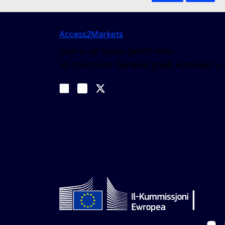
Access2Markets
Dan is-sit huwa ġestit minn:
Id-Direttorat Ġenerali għall-Kummerċ 
Segwina
Join us on LinkedIn
#EUtrade
Trade-Off podcast
Ma