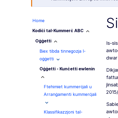
S
Home
Kodiċi tal-Kummerċ ABC
Oġġetti
Is-si
awtoċ
Biex tibda tinnegozja l-
dwar l
oġġetti
Oġġetti - Kunċetti ewlenin
Dikja
fattu
jinsa
Ftehimiet kummerċjali u
2015
Arranġamenti kummerċjali
Sabie
awtor
Klassifikazzjoni tal-