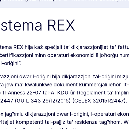
istema REX
stema REX hija każ speċjali ta’ dikjarazzjonijiet ta’ fattu
ertifikazzjoni minn operaturi ekonomiċi li joħorġu huma
-oriġini”.
razzjoni dwar l-oriġini hija dikjarazzjoni tal-oriġini miżj
ra jew ma’ kwalunkwe dokument kummerċjali ieħor. It-te
b fl-Anness 22-07 tal-AI KDU (ir-Regolament ta’ Impli
/2447 (ĠU L 343 29/12/2015) (CELEX 32015R2447).
x jagħmlu dikjarazzjoni dwar l-oriġini, l-operaturi ekono
itajiet kompetenti tal-pajjiż ta’ residenza tagħhom. War