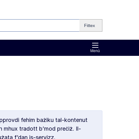
Fittex
Menù
ipprovdi fehim bażiku tal-kontenut
n mhux tradott b’mod preċiż. Il-
żata f’dan is-servizz.