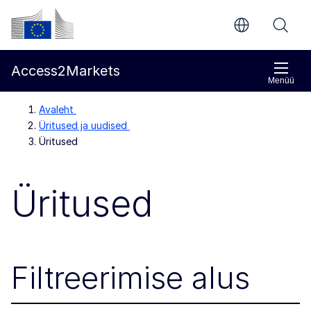
Põhisisu juurde
Euroopa Komisjon
Access2Markets
Menüü
Avaleht
Üritused ja uudised
Üritused
Üritused
Filtreerimise alus