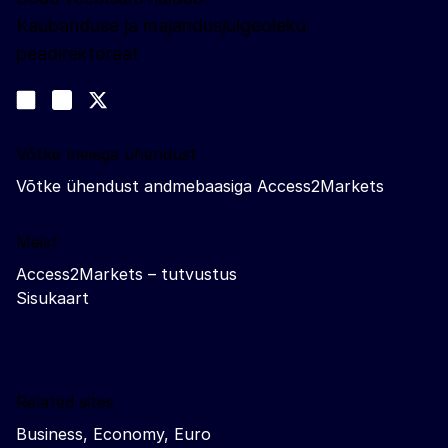
Kaubanduse ja majandusjulgeoleku
peadirektoraat
Jälgige meid
Join us on LinkedIn
#EUtrade
Trade-Off podcast
Võtke meiega ühendust
Võtke ühendust andmebaasiga Access2Markets
Meist
Access2Markets – tutvustus
Sisukaart
Related sites
Business, Economy, Euro