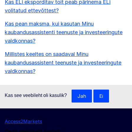
Kas ELi eksporditav toit peab pärinema ELi
volitatud ettevõttest?
Kas pean maksma, kui kasutan Minu
kaubandusassistenti teenuste ja investeeringute
valdkonnas?
Millistes keeltes on saadaval Minu
kaubandusassistent teenuste ja investeeringute
valdkonnas?
Kas see veebileht oli kasulik?
Jah
Ei
Access2Markets
Seda veebisaiti haldab: