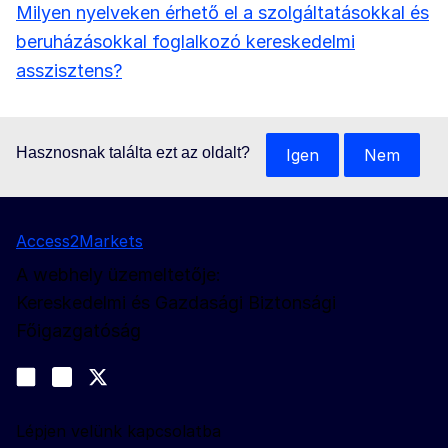
Milyen nyelveken érhető el a szolgáltatásokkal és
beruházásokkal foglalkozó kereskedelmi
asszisztens?
Hasznosnak találta ezt az oldalt?
Igen
Nem
Access2Markets
A webhely üzemeltetője:
Kereskedelmi és Gazdasági Biztonsági
Főigazgatóság
Kövessen bennünket
Join us on LinkedIn
#EUtrade
Trade-Off podcast
Lépjen velünk kapcsolatba