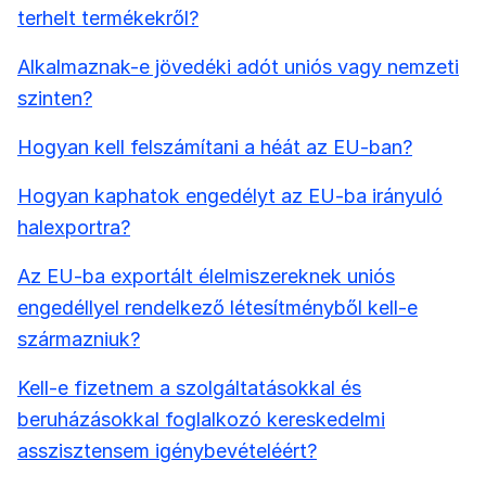
terhelt termékekről?
Alkalmaznak-e jövedéki adót uniós vagy nemzeti
szinten?
Hogyan kell felszámítani a héát az EU-ban?
Hogyan kaphatok engedélyt az EU-ba irányuló
halexportra?
Az EU-ba exportált élelmiszereknek uniós
engedéllyel rendelkező létesítményből kell-e
származniuk?
Kell-e fizetnem a szolgáltatásokkal és
beruházásokkal foglalkozó kereskedelmi
asszisztensem igénybevételéért?