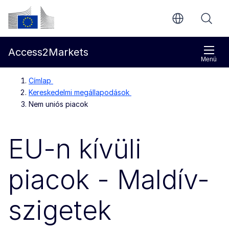
Ugrás a fő tartalomra
Európai Bizottság
Access2Markets
Menü
Címlap
Kereskedelmi megállapodások
Nem uniós piacok
EU-n kívüli
piacok - Maldív-
szigetek