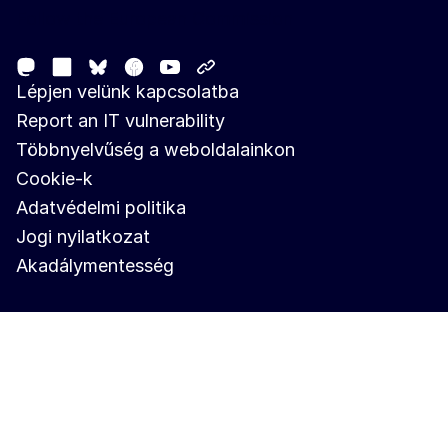
Follow the European Commission
Mastodon
LinkedIn
Facebook
Youtube
Other networks
Bluesky
Lépjen velünk kapcsolatba
Report an IT vulnerability
Többnyelvűség a weboldalainkon
Cookie-k
Adatvédelmi politika
Jogi nyilatkozat
Akadálymentesség