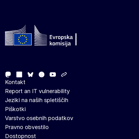
Follow the European Commission
Mastodon
LinkedIn
Facebook
Youtube
Other networks
Bluesky
Kontakt
Report an IT vulnerability
Jeziki na naših spletiščih
Piškotki
Varstvo osebnih podatkov
Pravno obvestilo
Dostopnost