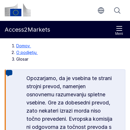
Preskoči na glavno vsebino
Evropska komisija
Access2Markets
Meni
Domov
O podjetju
Glosar
Opozarjamo, da je vsebina te strani
strojni prevod, namenjen
osnovnemu razumevanju spletne
vsebine. Gre za dobesedni prevod,
zato nekateri izrazi morda niso
točno prevedeni. Evropska komisija
ni odgovorna za točnost prevoda s