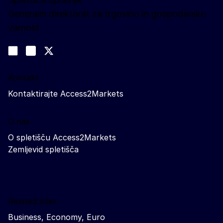
Generalni direktorat za trgovino in gospodarsko
varnost
Spremljajte nas
Join us on LinkedIn
#EUtrade
Trade-Off podcast
Kontakt
Kontaktirajte Access2Markets
O nas
O spletišču Access2Markets
Zemljevid spletišča
Related sites
Business, Economy, Euro