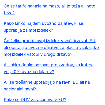
Če se tarifa nanaša na maso, ali je teža ali neto
teža?
Kako lahko najdem uvozno dajatev, ki se
uporablja za moj izdelek?
Če želim prodati svoj izdelek v več državah EU,
ali obstajajo uvozne dajatve za plačilo vsakič, ko
moj izdelek vstopi v drugo državo?
Ali lahko dobim seznam proizvodov, za katere
velja 0% uvozna dajatev?
Ali se trošarine uporabljajo na ravni EU ali na
nacionalni ravni?
Kako se DDV zaračunava v EU?