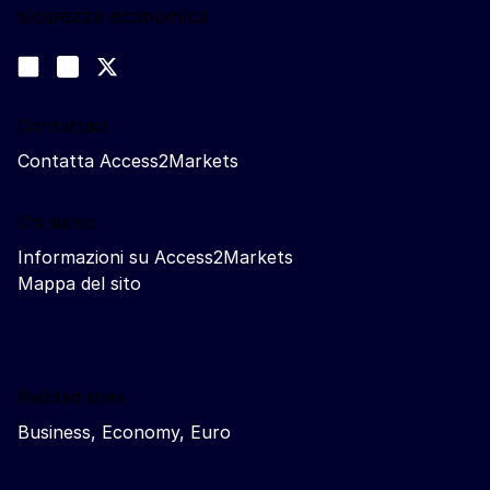
sicurezza economica
Seguici
Join us on LinkedIn
#EUtrade
Trade-Off podcast
Contattaci
Contatta Access2Markets
Chi siamo
Informazioni su Access2Markets
Mappa del sito
Related sites
Business, Economy, Euro