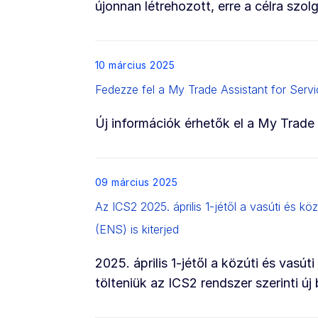
újonnan létrehozott, erre a célra szo
List item
10 március 2025
Fedezze fel a My Trade Assistant for Servic
Új információk érhetők el a My Trade
List item
09 március 2025
Az ICS2 2025. április 1-jétől a vasúti és k
(ENS) is kiterjed
2025. április 1-jétől a közúti és vasú
tölteniük az ICS2 rendszer szerinti új