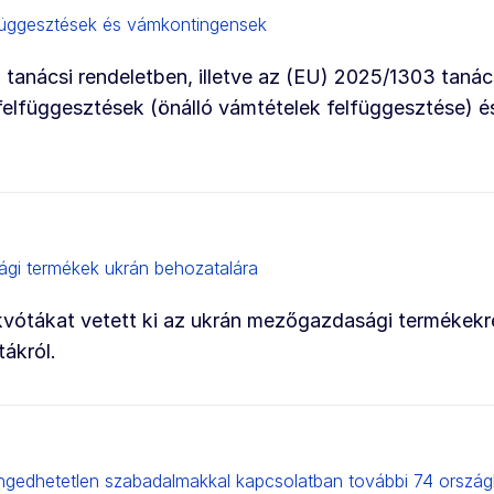
lfüggesztések és vámkontingensek
2 tanácsi rendeletben, illetve az (EU) 2025/1303 tanác
 felfüggesztések (önálló vámtételek felfüggesztése) é
gi termékek ukrán behozatalára
kvótákat vetett ki az ukrán mezőgazdasági termékekre
tákról.
ngedhetetlen szabadalmakkal kapcsolatban további 74 orszá