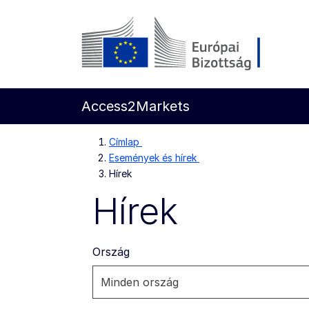
Ugrás a fő tartalomra
Európai Bizottság
Access2Markets
Címlap
Események és hírek
Hírek
Hírek
Ország