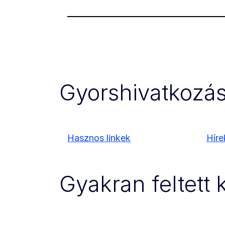
Gyorshivatkozá
Hasznos linkek
Híre
Gyakran feltett