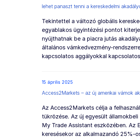
lehet panaszt tenni a kereskedelmi akadál
Tekintettel a változó globális keresk
egyablakos ügyintézési pontot kiterj
nyújthatnak be a piacra jutás akadály
általános vámkedvezmény-rendszerrel
kapcsolatos aggályokkal kapcsolato
List item
15 április 2025
Access2Markets – az új amerikai vámok akt
Az Access2Markets célja a felhasznál
tükrözése. Az új egyesült államokbel
My Trade Assistant eszközében. Az E
keresésekor az alkalmazandó 25%-os 