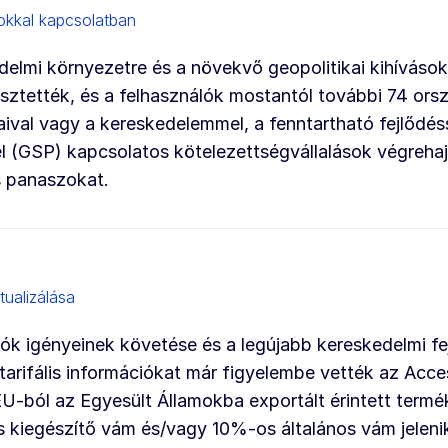
yokkal kapcsolatban
edelmi környezetre és a növekvő geopolitikai kihívások
esztették, és a felhasználók mostantól további 74 or
aival vagy a kereskedelemmel, a fenntartható fejlődés
 (GSP) kapcsolatos kötelezettségvállalások végrehaj
s panaszokat.
ualizálása
ók igényeinek követése és a legújabb kereskedelmi f
i tarifális információkat már figyelembe vették az Ac
U-ból az Egyesült Államokba exportált érintett termé
kiegészítő vám és/vagy 10%-os általános vám jeleni