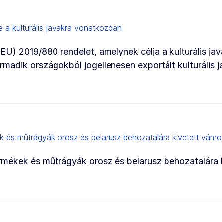
e a kulturális javakra vonatkozóan
EU) 2019/880 rendelet, amelynek célja a kulturális jav
adik országokból jogellenesen exportált kulturális 
és műtrágyák orosz és belarusz behozatalára kivetett vámo
ékek és műtrágyák orosz és belarusz behozatalára k