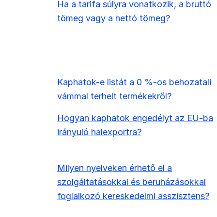
Ha a tarifa súlyra vonatkozik, a bruttó
tömeg vagy a nettó tömeg?
Kaphatok-e listát a 0 %-os behozatali
vámmal terhelt termékekről?
Hogyan kaphatok engedélyt az EU-ba
irányuló halexportra?
Milyen nyelveken érhető el a
szolgáltatásokkal és beruházásokkal
foglalkozó kereskedelmi asszisztens?