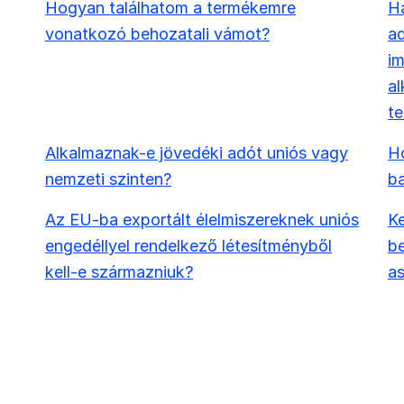
Hogyan találhatom a termékemre
Ha
vonatkozó behozatali vámot?
ad
i
al
t
Alkalmaznak-e jövedéki adót uniós vagy
Ho
nemzeti szinten?
b
Az EU-ba exportált élelmiszereknek uniós
Ke
engedéllyel rendelkező létesítményből
be
kell-e származniuk?
as