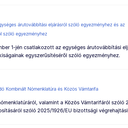
ységes árutovábbítási eljárásról szóló egyezményhez és az
ről szóló egyezményhez
r 1-jén csatlakozott az egységes árutovábbítási eljá
iságainak egyszerűsítéséről szóló egyezményhez.
ndó Kombinált Nómenklatúra és Közös Vámtarifa
 nómenklatúráról, valamint a Közös Vámtarifáról szól
osításáról szóló 2025/1926/EU bizottsági végrehajtási