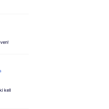
lven!
a
i kell