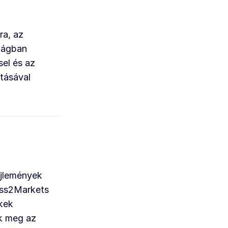
ra, az
szágban
sel és az
tásával
ejlemények
cess2Markets
kek
k meg az