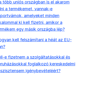
 több uniós országban is el akarom
ni a termékemet, vannak-e
mportvámok, amelyeket minden
kalommal ki kell fizetni, amikor a
ermékem egy másik országba lép?
gyan kell felszámítani a héát az EU-
an?
ll-e fizetnem a szolgáltatásokkal és
ruházásokkal foglalkozó kereskedelmi
szisztensem igénybevételéért?