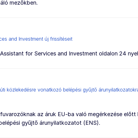
lgáló mezőkben.
es and Investment új frissítéseit
 Assistant for Services and Investment oldalon 24 nye
özúti közlekedésre vonatkozó belépési gyűjtő árunyilatkozatokr
ti fuvarozóknak az áruk EU-ba való megérkezése előtt k
 belépési gyűjtő árunyilatkozatot (ENS).