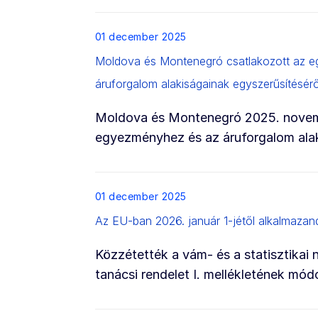
List item
01 december 2025
Moldova és Montenegró csatlakozott az eg
áruforgalom alakiságainak egyszerűsítésé
Moldova és Montenegró 2025. novembe
egyezményhez és az áruforgalom alak
List item
01 december 2025
Az EU-ban 2026. január 1-jétől alkalmaza
Közzétették a vám- és a statisztikai
tanácsi rendelet I. mellékletének mód