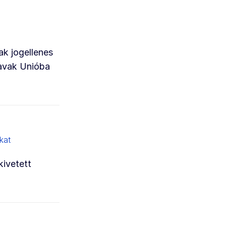
ak jogellenes
javak Unióba
kat
ivetett