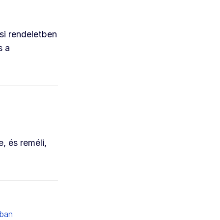
si rendeletben
s a
, és reméli,
gban