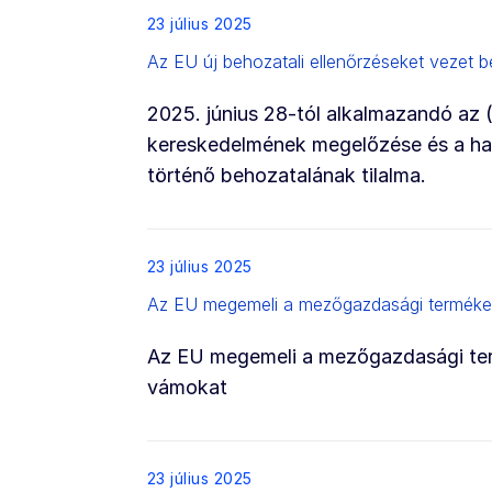
List item
23 július 2025
Az EU új behozatali ellenőrzéseket vezet b
2025. június 28-tól alkalmazandó az (
kereskedelmének megelőzése és a harm
történő behozatalának tilalma.
List item
23 július 2025
Az EU megemeli a mezőgazdasági termékek 
Az EU megemeli a mezőgazdasági term
vámokat
List item
23 július 2025