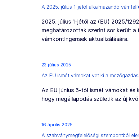
A 2025. július 1-jétől alkalmazandó vámfe
2025. július 1-jétől az (EU) 2025/129
meghatározottak szerint sor került a
vámkontingensek aktualizálására.
List item
23 július 2025
Az EU ismét vámokat vet ki a mezőgazdasá
Az EU június 6-tól ismét vámokat és 
hogy megállapodás születik az új kvó
List item
16 április 2025
A szabványmegfelelőségi szempontból ele