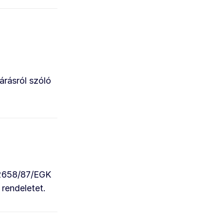
rásról szóló
ó 2658/87/EGK
 rendeletet.