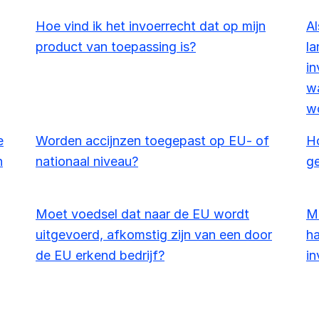
Hoe vind ik het invoerrecht dat op mijn
Al
product van toepassing is?
la
in
wa
w
e
Worden accijnzen toegepast op EU- of
Ho
n
nationaal niveau?
g
Moet voedsel dat naar de EU wordt
Mo
uitgevoerd, afkomstig zijn van een door
ha
de EU erkend bedrijf?
in