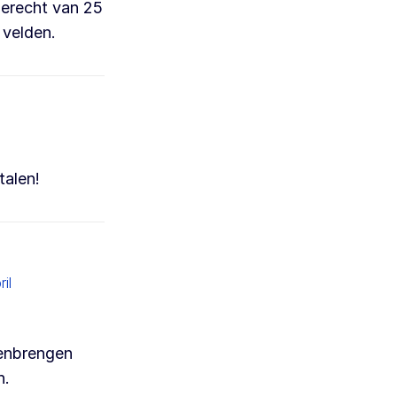
nerecht van 25
 velden.
talen!
il
nenbrengen
n.