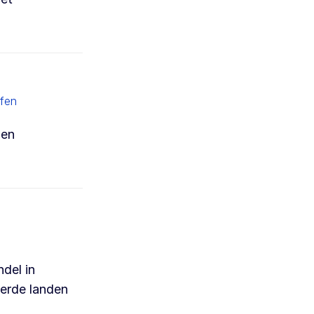
ffen
 en
ndel in
derde landen