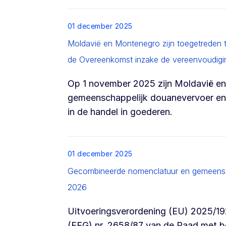
List item
01 december 2025
Moldavië en Montenegro zijn toegetreden
de Overeenkomst inzake de vereenvoudiging
Op 1 november 2025 zijn Moldavië e
gemeenschappelijk douanevervoer en 
in de handel in goederen.
List item
01 december 2025
Gecombineerde nomenclatuur en gemeenscha
2026
Uitvoeringsverordening (EU) 2025/1926
(EEG) nr. 2658/87 van de Raad met bet