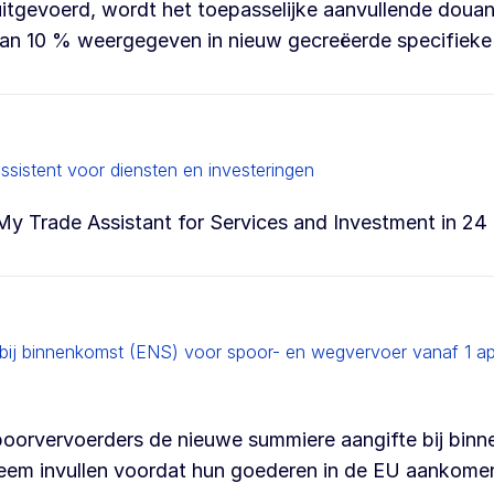
itgevoerd, wordt het toepasselijke aanvullende doua
van 10 % weergegeven in nieuw gecreëerde specifieke
sistent voor diensten en investeringen
My Trade Assistant for Services and Investment in 24 
n bij binnenkomst (ENS) voor spoor- en wegvervoer vanaf 1 apr
poorvervoerders de nieuwe summiere aangifte bij bin
teem invullen voordat hun goederen in de EU aankome