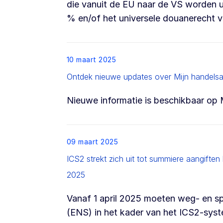
die vanuit de EU naar de VS worden u
% en/of het universele douanerecht 
List item
10 maart 2025
Ontdek nieuwe updates over Mijn handelsas
Nieuwe informatie is beschikbaar op 
List item
09 maart 2025
ICS2 strekt zich uit tot summiere aangifte
2025
Vanaf 1 april 2025 moeten weg- en s
(ENS) in het kader van het ICS2-sys