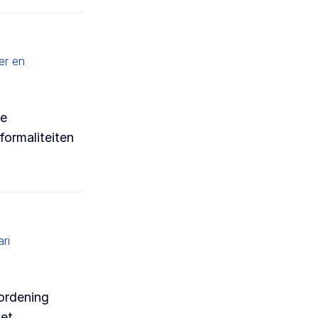
er en
ke
ormaliteiten
ri
rordening
het