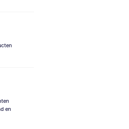
ucten
nten
ad en