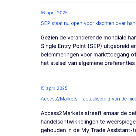
List item
16 april 2025
SEP staat nu open voor klachten over han
Gezien de veranderende mondiale han
Single Entry Point (SEP) uitgebreid e
belemmeringen voor markttoegang of b
het stelsel van algemene preferenties
List item
15 april 2025
Access2Markets – actualisering van de nie
Access2Markets streeft ernaar de beh
handelsontwikkelingen te weerspiegel
gehouden in de My Trade Assistant-t